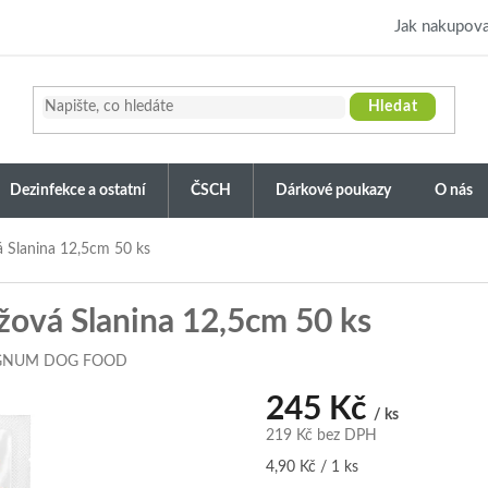
Jak nakupova
Hledat
Dezinfekce a ostatní
ČSCH
Dárkové poukazy
O nás
 Slanina 12,5cm 50 ks
ová Slanina 12,5cm 50 ks
NUM DOG FOOD
245 Kč
/ ks
219 Kč bez DPH
Měrná
4,90 Kč / 1 ks
cena: