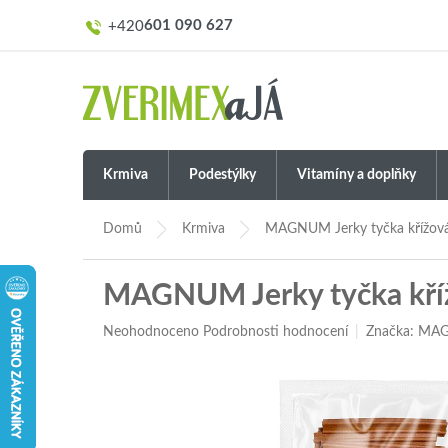
Přejít
601 090 627
na
obsah
Krmiva
Podestýlky
Vitamíny a doplňky
Domů
Krmiva
MAGNUM Jerky tyčka křížová
MAGNUM Jerky tyčka kříž
Průměrné
Neohodnoceno
Podrobnosti hodnocení
Značka:
MAG
hodnocení
produktu
je
0,0
z
5