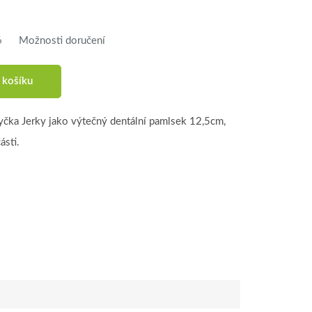
6
Možnosti doručení
 košíku
yčka Jerky jako výtečný dentální pamlsek 12,5cm,
ásti.