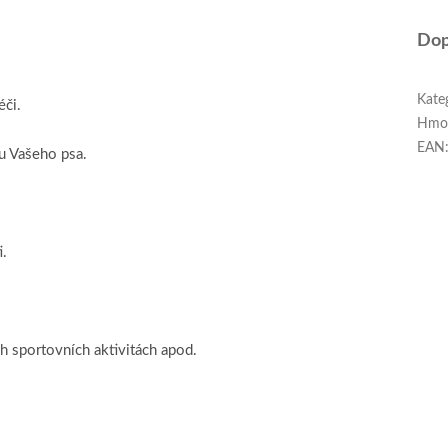
Dop
Kate
éči.
Hmo
EAN
u Vašeho psa.
i.
ch sportovních aktivitách apod.