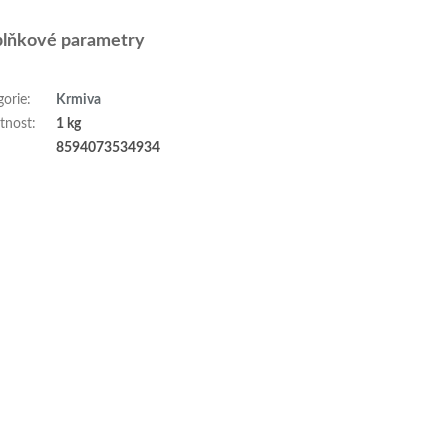
lňkové parametry
gorie
:
Krmiva
tnost
:
1 kg
:
8594073534934