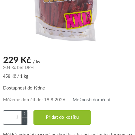
229 Kč
/ ks
204 Kč bez DPH
Měrná
458 Kč / 1 kg
cena:
Dostupnost do týdne
Můžeme doručit do:
19.8.2026
Možnosti doručení
Přidat do košíku
Měkká, přírodní masová pochoutka z kachní svaloviny formovaná