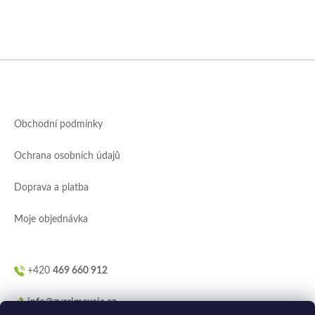
Z
á
p
a
Obchodní podmínky
t
í
Ochrana osobních údajů
Doprava a platba
Moje objednávka
+420
469 660 912
info@zverimexaja.cz