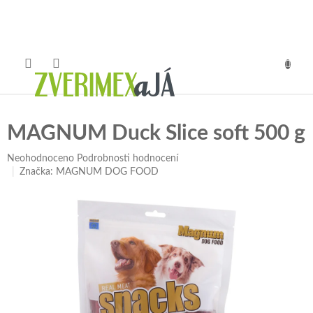
Přejít
na
obsah
NÁKUP
KOŠÍK
MAGNUM Duck Slice soft 500 g
Průměrné
Neohodnoceno
Podrobnosti hodnocení
hodnocení
Značka:
MAGNUM DOG FOOD
produktu
je
0,0
z
5
hvězdiček.