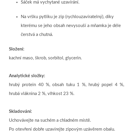
Sáček má vychytané uzavírání.
Na vršku pytlíku je zip (rychlouzavíratelný), díky
kterému se jeho obsah nevysouší a mňamka je déle
čerstvá a chutná.
Složení:
kachní maso, škrob, sorbitol, glycerin.
Analytické složky:
hrubý protein 40 %, obsah tuku 1 %, hrubý popel 4 %,
hrubá vláknina 2 %, vlhkost 23 %.
Skladování:
Uchovávejte na suchém a chladném místě.
Po otevření dobře uzavírejte zipovým uzávěrem obalu.