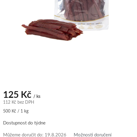
125 Kč
/ ks
112 Kč bez DPH
Měrná
500 Kč / 1 kg
cena:
Dostupnost do týdne
Můžeme doručit do:
19.8.2026
Možnosti doručení