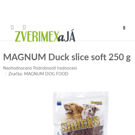
Přejít
na
obsah
NÁKUP
KOŠÍK
MAGNUM Duck slice soft 250 g
Průměrné
Neohodnoceno
Podrobnosti hodnocení
hodnocení
Značka:
MAGNUM DOG FOOD
produktu
je
0,0
z
5
hvězdiček.