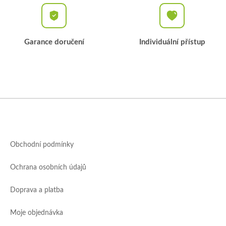
Garance doručení
Individuální přístup
Z
á
p
a
Obchodní podmínky
t
í
Ochrana osobních údajů
Doprava a platba
Moje objednávka