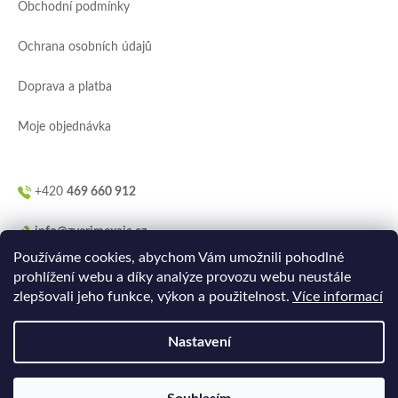
Obchodní podmínky
t
í
Ochrana osobních údajů
Doprava a platba
Moje objednávka
+420
469 660 912
info@zverimexaja.cz
Používáme cookies, abychom Vám umožnili pohodlné
prohlížení webu a díky analýze provozu webu neustále
zlepšovali jeho funkce, výkon a použitelnost.
Více informací
Nastavení
Vytvořilo
Ler.studio
na
Shoptetu