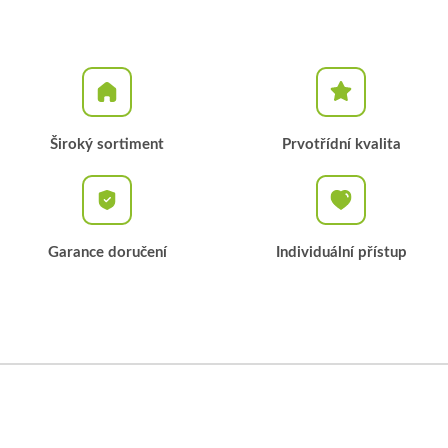
Široký sortiment
Prvotřídní kvalita
Garance doručení
Individuální přístup
Z
á
p
a