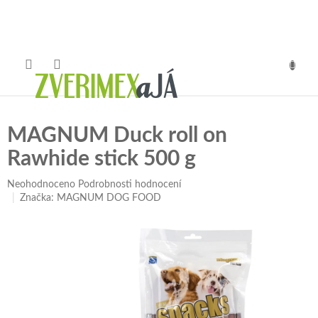
Přejít
na
obsah
NÁKUP
KOŠÍK
MAGNUM Duck roll on
Rawhide stick 500 g
Průměrné
Neohodnoceno
Podrobnosti hodnocení
hodnocení
Značka:
MAGNUM DOG FOOD
produktu
je
0,0
z
5
hvězdiček.