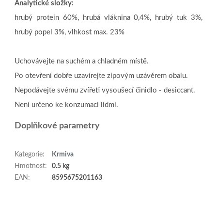
Analytické složky:
hrubý protein 60%, hrubá vláknina 0,4%, hrubý tuk 3%,
hrubý popel 3%, vlhkost max. 23%
Uchovávejte na suchém a chladném místě.
Po otevření dobře uzavírejte zipovým uzávěrem obalu.
Nepodávejte svému zvířeti vysoušecí činidlo - desiccant.
Není určeno ke konzumaci lidmi.
Doplňkové parametry
Kategorie
:
Krmiva
Hmotnost
:
0.5 kg
EAN
:
8595675201163