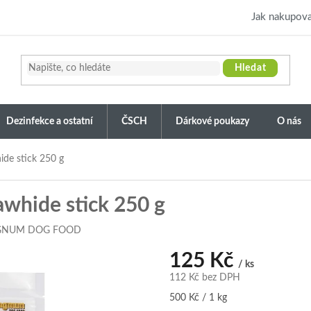
Jak nakupova
Hledat
Dezinfekce a ostatní
ČSCH
Dárkové poukazy
O nás
de stick 250 g
hide stick 250 g
NUM DOG FOOD
125 Kč
/ ks
112 Kč bez DPH
Měrná
500 Kč / 1 kg
cena: