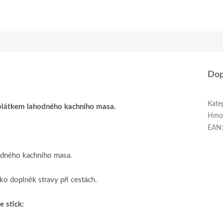
Dop
Kate
 plátkem lahodného kachního masa.
Hmo
EAN
odného kachního masa.
ko doplněk stravy při cestách.
 stick: