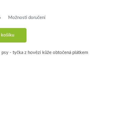
6
Možnosti doručení
 košíku
 psy - tyčka z hovězí kůže obtočená plátkem