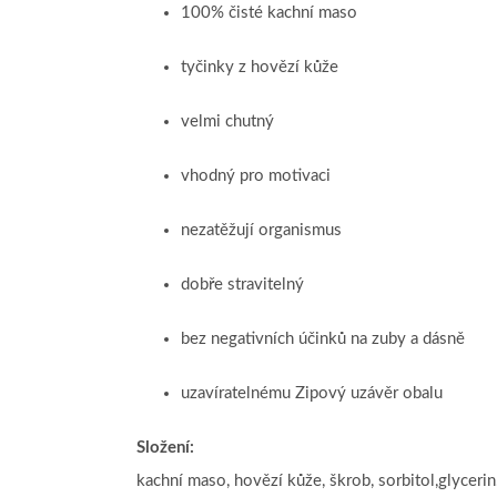
100% čisté kachní maso
tyčinky z hovězí kůže
velmi chutný
vhodný pro motivaci
nezatěžují organismus
dobře stravitelný
bez negativních účinků na zuby a dásně
uzavíratelnému Zipový uzávěr obalu
Složení:
kachní maso, hovězí kůže, škrob, sorbitol,glycerin