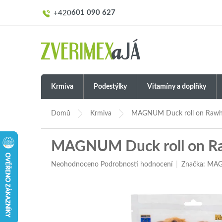
Přejít
601 090 627
na
obsah
Krmiva
Podestýlky
Vitamíny a doplňky
Domů
Krmiva
MAGNUM Duck roll on Rawhi
MAGNUM Duck roll on Raw
Průměrné
Neohodnoceno
Podrobnosti hodnocení
Značka:
MAG
hodnocení
produktu
je
0,0
z
5