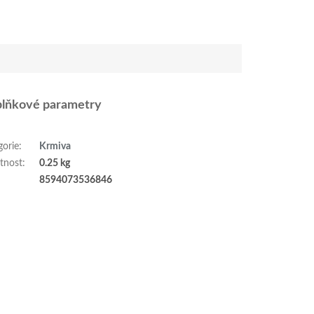
lňkové parametry
gorie
:
Krmiva
tnost
:
0.25 kg
:
8594073536846