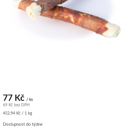
77 Kč
/ ks
69 Kč bez DPH
Měrná
452,94 Kč / 1 kg
cena:
Dostupnost do týdne