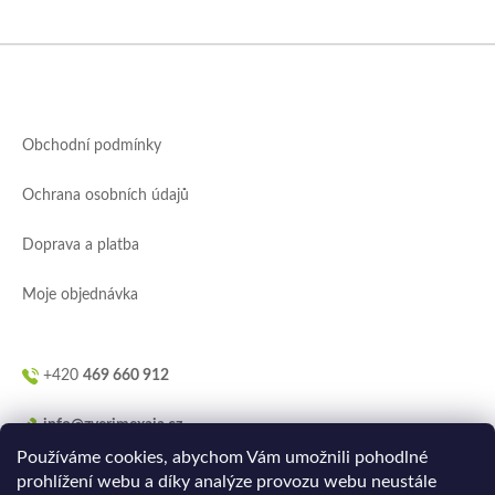
Z
á
p
a
Obchodní podmínky
t
í
Ochrana osobních údajů
Doprava a platba
Moje objednávka
+420
469 660 912
info@zverimexaja.cz
Používáme cookies, abychom Vám umožnili pohodlné
prohlížení webu a díky analýze provozu webu neustále