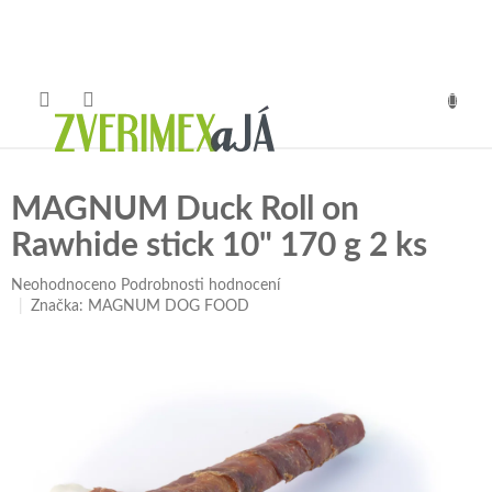
Přejít
na
obsah
NÁKUP
KOŠÍK
MAGNUM Duck Roll on
Rawhide stick 10" 170 g 2 ks
Průměrné
Neohodnoceno
Podrobnosti hodnocení
hodnocení
Značka:
MAGNUM DOG FOOD
produktu
je
0,0
z
5
hvězdiček.