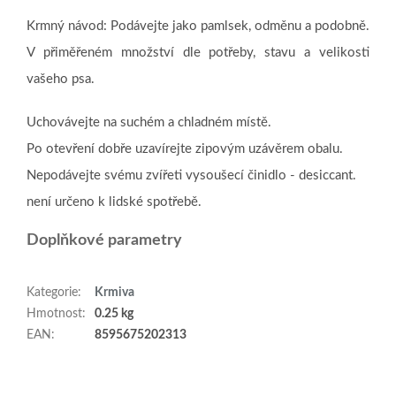
Krmný návod: Podávejte jako pamlsek, odměnu a podobně.
V přiměřeném množství dle potřeby, stavu a velikosti
vašeho psa.
Uchovávejte na suchém a chladném místě.
Po otevření dobře uzavírejte zipovým uzávěrem obalu.
Nepodávejte svému zvířeti vysoušecí činidlo - desiccant.
není určeno k lidské spotřebě.
Doplňkové parametry
Kategorie
:
Krmiva
Hmotnost
:
0.25 kg
EAN
:
8595675202313