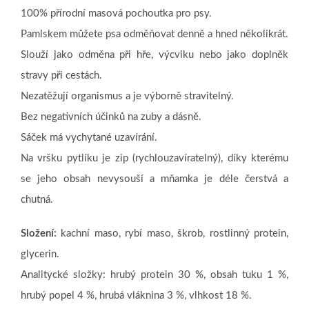
100% přírodní masová pochoutka pro psy.
Pamlskem můžete psa odměňovat denně a hned několikrát.
Slouží jako odměna při hře, výcviku nebo jako doplněk
stravy při cestách.
Nezatěžují organismus a je výborně stravitelný.
Bez negativních účinků na zuby a dásně.
Sáček má vychytané uzavírání.
Na vršku pytlíku je zip (rychlouzavíratelný), díky kterému
se jeho obsah nevysouší a mňamka je déle čerstvá a
chutná.
Složení:
kachní maso, rybí maso, škrob, rostlinný protein,
glycerin.
Analitycké složky: hrubý protein 30 %, obsah tuku 1 %,
hrubý popel 4 %, hrubá vláknina 3 %, vlhkost 18 %.