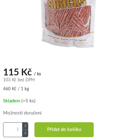
115 Kč
/ ks
103 Kč bez DPH
Měrná
460 Kč / 1 kg
cena:
Skladem
(>5 ks)
Možnosti doručení
Přidat do košíku