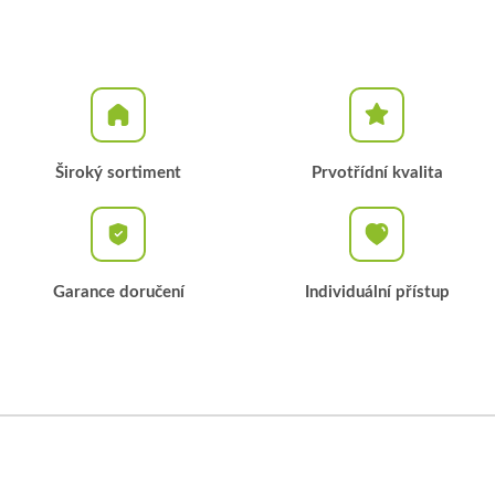
Široký sortiment
Prvotřídní kvalita
Garance doručení
Individuální přístup
Z
á
p