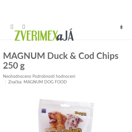
Přejít
na
obsah
NÁKUP
KOŠÍK
MAGNUM Duck & Cod Chips
250 g
Průměrné
Neohodnoceno
Podrobnosti hodnocení
hodnocení
Značka:
MAGNUM DOG FOOD
produktu
je
0,0
z
5
hvězdiček.