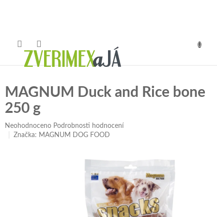
Přejít
na
obsah
NÁKUP
KOŠÍK
MAGNUM Duck and Rice bone
250 g
Průměrné
Neohodnoceno
Podrobnosti hodnocení
hodnocení
Značka:
MAGNUM DOG FOOD
produktu
je
0,0
z
5
hvězdiček.