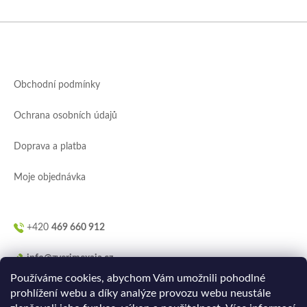
Z
á
p
a
Obchodní podmínky
t
í
Ochrana osobních údajů
Doprava a platba
Moje objednávka
+420
469 660 912
info@zverimexaja.cz
Používáme cookies, abychom Vám umožnili pohodlné
prohlížení webu a díky analýze provozu webu neustále