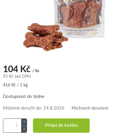
104 Kč
/ ks
93 Kč bez DPH
Měrná
416 Kč / 1 kg
cena:
Dostupnost do týdne
Můžeme doručit do:
19.8.2026
Možnosti doručení
Přidat do košíku