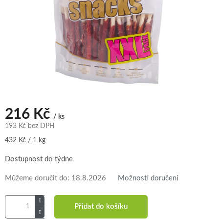
216 Kč
/ ks
193 Kč bez DPH
Měrná
432 Kč / 1 kg
cena:
Dostupnost do týdne
Můžeme doručit do:
18.8.2026
Možnosti doručení
Přidat do košíku