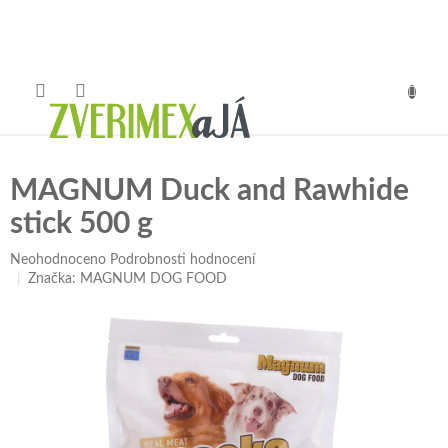
Přejít
na
obsah
NÁKUP
KOŠÍK
MAGNUM Duck and Rawhide
stick 500 g
Průměrné
Neohodnoceno
Podrobnosti hodnocení
hodnocení
Značka:
MAGNUM DOG FOOD
produktu
je
0,0
z
5
hvězdiček.