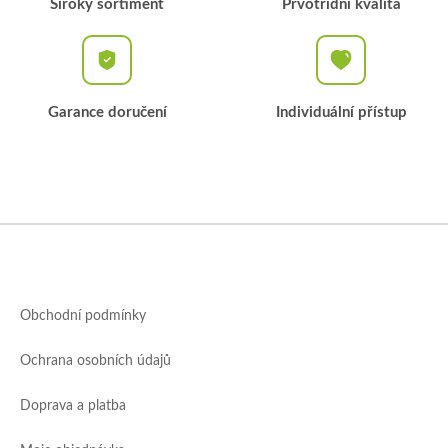
Široký sortiment
Prvotřídní kvalita
Garance doručení
Individuální přístup
Z
á
p
a
Obchodní podmínky
t
í
Ochrana osobních údajů
Doprava a platba