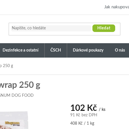
Jak nakupova
Hledat
Dezinfekce a ostatní
ČSCH
Dárkové poukazy
O nás
 250 g
rap 250 g
NUM DOG FOOD
102 Kč
/ ks
91 Kč bez DPH
Měrná
408 Kč / 1 kg
cena: