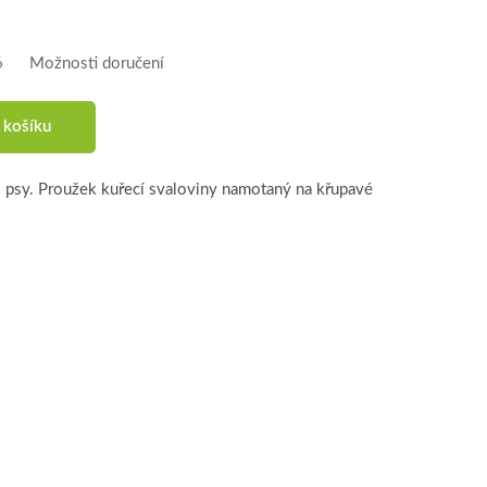
6
Možnosti doručení
 košíku
 psy. Proužek kuřecí svaloviny namotaný na křupavé