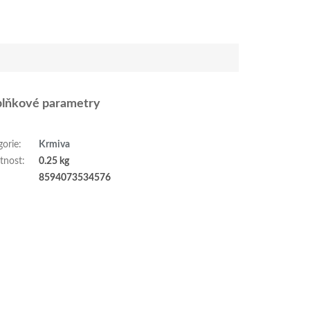
lňkové parametry
gorie
:
Krmiva
tnost
:
0.25 kg
:
8594073534576