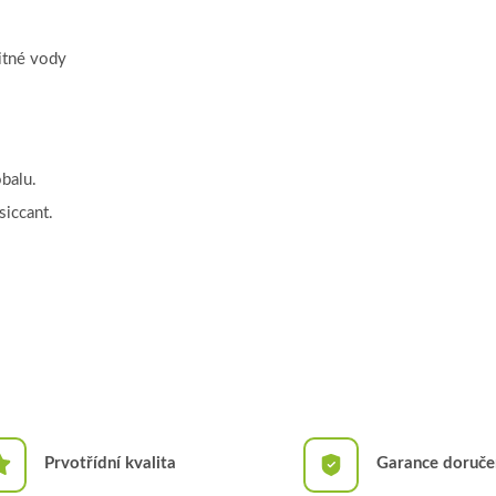
pitné vody
balu.
siccant.
Prvotřídní kvalita
Garance doruče