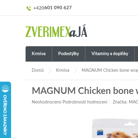
Přejít
601 090 627
na
obsah
Krmiva
Podestýlky
Vitamíny a doplňky
Domů
Krmiva
MAGNUM Chicken bone wrap
MAGNUM Chicken bone w
Průměrné
Neohodnoceno
Podrobnosti hodnocení
Značka:
MAG
hodnocení
produktu
je
0,0
z
5