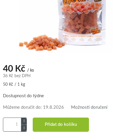
40 Kč
/ ks
36 Kč bez DPH
Měrná
50 Kč / 1 kg
cena:
Dostupnost do týdne
Můžeme doručit do:
19.8.2026
Možnosti doručení
Přidat do košíku