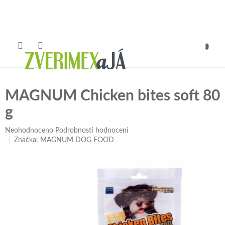
Přejít
na
obsah
NÁKUP
KOŠÍK
MAGNUM Chicken bites soft 80
g
Průměrné
Neohodnoceno
Podrobnosti hodnocení
hodnocení
Značka:
MAGNUM DOG FOOD
produktu
je
0,0
z
5
hvězdiček.