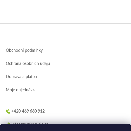
Z
á
p
a
Obchodní podmínky
t
í
Ochrana osobních údajů
Doprava a platba
Moje objednávka
+420
469 660 912
info@zverimexaja.cz