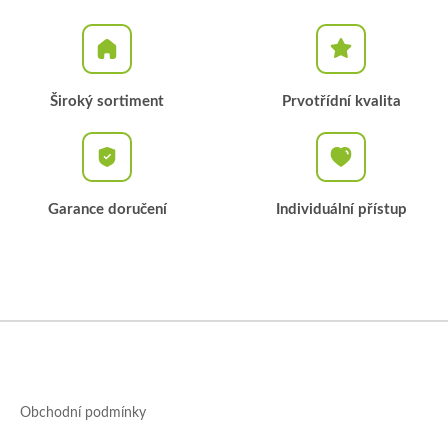
Široký sortiment
Prvotřídní kvalita
Garance doručení
Individuální přístup
Z
á
p
a
Obchodní podmínky
t
í