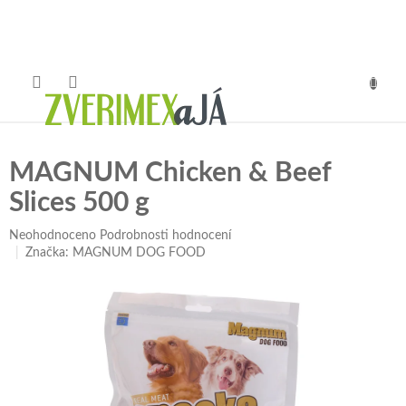
Přejít
na
obsah
NÁKUP
KOŠÍK
MAGNUM Chicken & Beef
Slices 500 g
Průměrné
Neohodnoceno
Podrobnosti hodnocení
hodnocení
Značka:
MAGNUM DOG FOOD
produktu
je
0,0
z
5
hvězdiček.