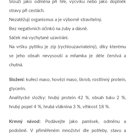
Slouží jako odměna při hře, výcviku nebo jako doplněk
stravy při cestách.
Nezatěžují organismus a je výborně stravitelný.
Bez negativních účinků na zuby a dásně.
Sáček má vychytané uzavírání.
Na vršku pytlíku je zip (rychlouzavíratelný), díky kterému
se jeho obsah nevysouší a mňamka je déle čerstvá a
chutná.
Složení:
kuřecí maso, hovězí maso, škrob, rostlinný protein,
glycerin.
Analitycké složky: hrubý protein 42 %, obsah tuku 2 %,
hrubý popel 4 %, hrubá vláknina 3 %, vlhkost 18 %.
Krmný návod:
Podávejte jako pamlsek, odměnu a
podobně. V přiměřeném množství dle potřeby, stavu a