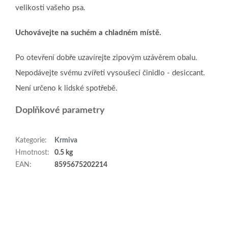
velikosti vašeho psa.
Uchovávejte na suchém a chladném místě.
Po otevření dobře uzavírejte zipovým uzávěrem obalu.
Nepodávejte svému zvířeti vysoušecí činidlo - desiccant.
Není určeno k lidské spotřebě.
Doplňkové parametry
Kategorie
:
Krmiva
Hmotnost
:
0.5 kg
EAN
:
8595675202214