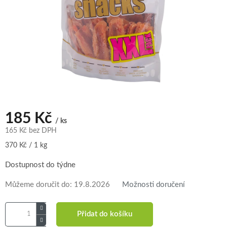
185 Kč
/ ks
165 Kč bez DPH
Měrná
370 Kč / 1 kg
cena:
Dostupnost do týdne
Můžeme doručit do:
19.8.2026
Možnosti doručení
Přidat do košíku