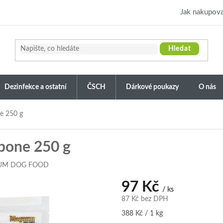
Jak nakupova
Hledat
Dezinfekce a ostatní
ČSCH
Dárkové poukazy
O nás
e 250 g
bone 250 g
UM DOG FOOD
97 Kč
/ ks
87 Kč bez DPH
Měrná
388 Kč / 1 kg
cena: