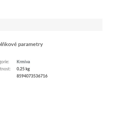
lňkové parametry
gorie
:
Krmiva
tnost
:
0.25 kg
:
8594073536716