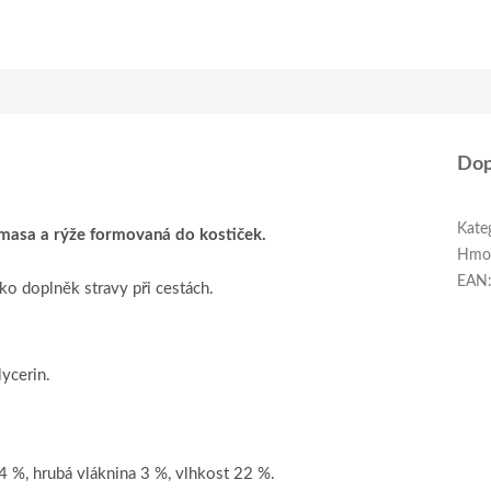
Dop
Kate
masa a rýže formovaná do kostiček.
Hmo
EAN
ko doplněk stravy při cestách.
lycerin.
4 %, hrubá vláknina 3 %, vlhkost 22 %.