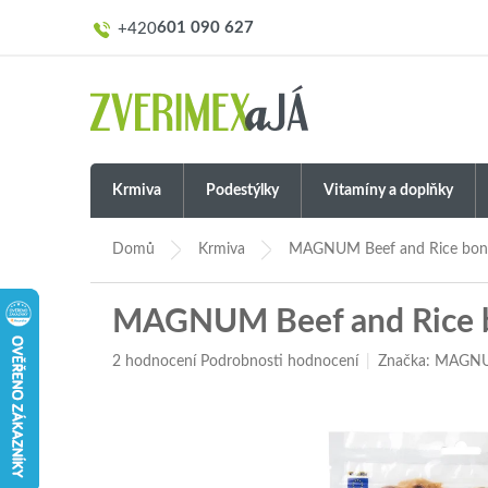
Přejít
601 090 627
na
obsah
Krmiva
Podestýlky
Vitamíny a doplňky
Domů
Krmiva
MAGNUM Beef and Rice bon
MAGNUM Beef and Rice 
Průměrné
2 hodnocení
Podrobnosti hodnocení
Značka:
MAGN
hodnocení
produktu
je
5,0
z
5