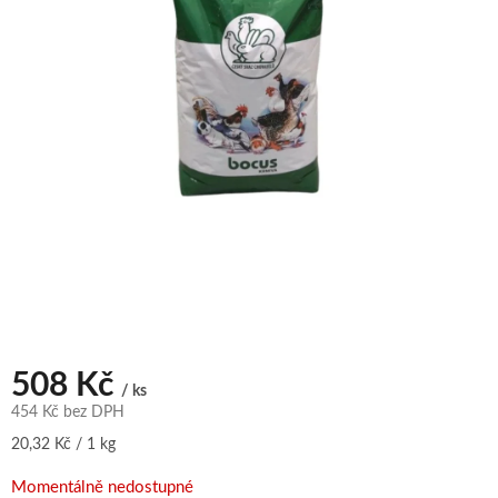
508 Kč
/ ks
454 Kč bez DPH
Měrná
20,32 Kč / 1 kg
cena:
Momentálně nedostupné