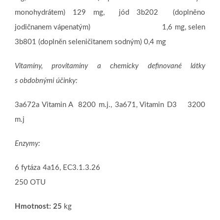
monohydrátem) 129 mg,
jód 3b202 (doplněno
jodičnanem vápenatým) 1,6 mg,
selen
3b801 (doplněn seleničitanem sodným) 0,4 mg
Vitamíny, provitamíny a chemicky definované látky
s obdobnými účinky:
3a672a Vitamin A
8200 m.j.,
3a671, Vitamin D
3
3200
m.j
Enzymy:
6 fytáza 4a16, EC3.1.3.26
250 OTU
Hmotnost: 25
kg