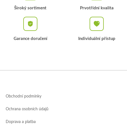
Široký sortiment
Prvotřídní kvalita
Garance doručení
Individuální přístup
Z
á
p
a
Obchodní podmínky
t
í
Ochrana osobních údajů
Doprava a platba