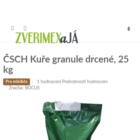
Přejít
na
obsah
NÁKUP
KOŠÍK
ČSCH Kuře granule drcené, 25
kg
Průměrné
1 hodnocení
Podrobnosti hodnocení
Pro mláďata
hodnocení
Značka:
BOCUS
produktu
je
5,0
z
5
hvězdiček.