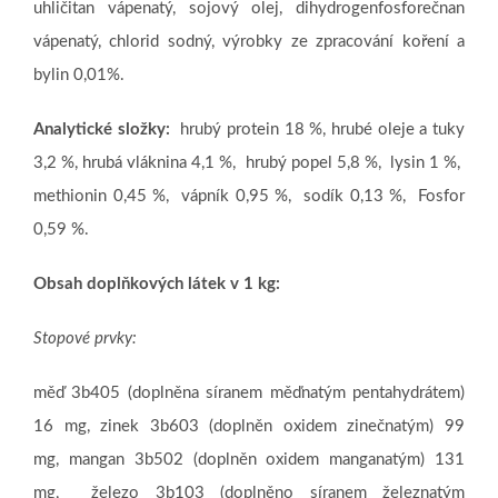
uhličitan vápenatý, sojový olej, dihydrogenfosforečnan
vápenatý, chlorid sodný, výrobky ze zpracování koření a
bylin 0,01%.
Analytické složky:
h
rubý protein
18 %, h
rubé oleje a tuky
3,2 %, h
rubá vláknina
4,1 %, h
rubý popel
5,8 %, l
ysin
1 %,
m
ethionin
0,45 %, v
ápník
0,95 %, s
odík
0,13 %,
Fosfor
0,59 %.
Obsah doplňkových látek v 1 kg:
Stopové prvky:
měď 3b405 (doplněna síranem měďnatým pentahydrátem)
16 mg,
zinek 3b603 (doplněn oxidem zinečnatým) 99
mg,
mangan 3b502 (doplněn oxidem manganatým)
131
mg,
železo 3b103 (doplněno síranem železnatým