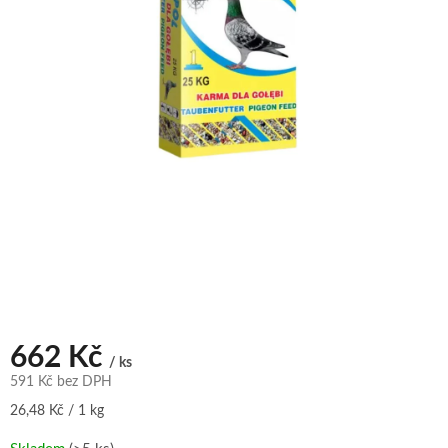
662 Kč
/ ks
591 Kč bez DPH
Měrná
26,48 Kč / 1 kg
cena: