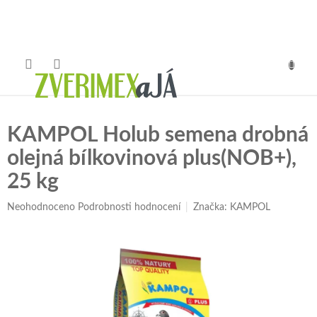
Přejít
na
obsah
NÁKUP
KOŠÍK
KAMPOL Holub semena drobná
olejná bílkovinová plus(NOB+),
25 kg
Průměrné
Neohodnoceno
Podrobnosti hodnocení
Značka:
KAMPOL
hodnocení
produktu
je
0,0
z
5
hvězdiček.