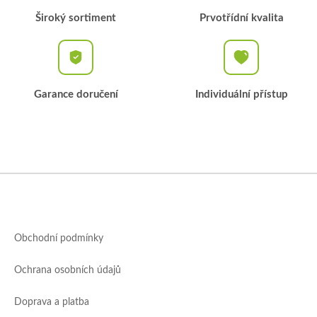
Široký sortiment
Prvotřídní kvalita
Garance doručení
Individuální přístup
Z
á
p
a
Obchodní podmínky
t
í
Ochrana osobních údajů
Doprava a platba