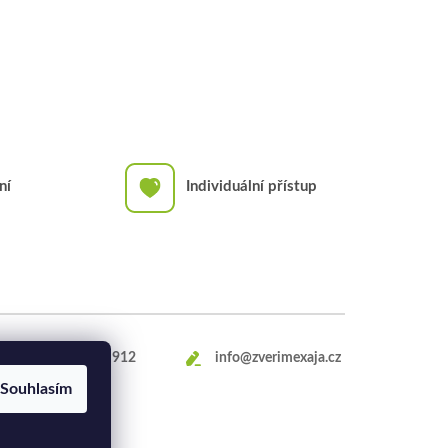
ní
Individuální přístup
+420
469 660 912
info@zverimexaja.cz
Souhlasím