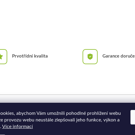
Prvotřídní kvalita
Garance doruče
Doprava a platba
Moje objednávka
ookies, abychom Vám umožnili pohodlné prohlížení webu
ze provozu webu neustále zlepšovali jeho funkce, výkon a
.
Více informací