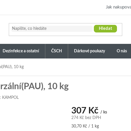
Jak nakupova
Hledat
Dezinfekce a ostatní
ČSCH
Dárkové poukazy
O nás
(PAU), 10 kg
ální(PAU), 10 kg
:
KAMPOL
307 Kč
/ ks
274 Kč bez DPH
Měrná
30,70 Kč / 1 kg