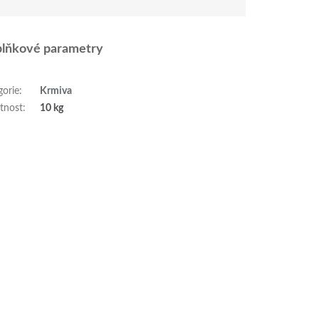
lňkové parametry
gorie
:
Krmiva
tnost
:
10 kg