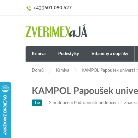
Přejít
601 090 627
na
obsah
Krmiva
Podestýlky
Vitamíny a doplňky
Domů
Krmiva
KAMPOL Papoušek univerzální
KAMPOL Papoušek univerz
Průměrné
2 hodnocení
Podrobnosti hodnocení
Značka
Tip
hodnocení
produktu
je
5,0
z
5