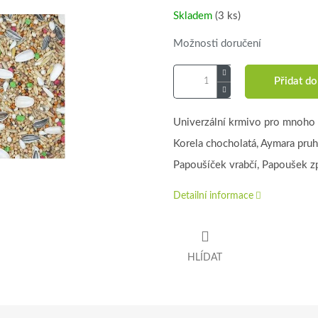
cena:
Skladem
(3 ks)
Možnosti doručení
Přidat do
Univerzální krmivo pro mnoho 
Korela chocholatá, Aymara pruh
Papoušíček vrabčí, Papoušek z
Detailní informace
HLÍDAT