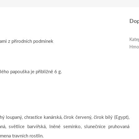
Dop
Kate
ami z přírodních podmínek
Hmo
ho papouška je přibližně 6 g.
ý loupaný, chrastice kanárská, čirok červený, čirok bílý (Egypt),
vaná, světlice barvířská, lněné semínko, slunečnice pruhovaná
mena travních rostlin.