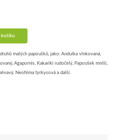
 košíku
druhů malých papoušků, jako: Andulka vlnkovaná,
ovaný, Agapornis, Kakariki rudočelý, Papoušek mniší,
pěvavý, Neoféma tyrkysová a další.