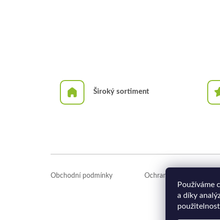
Široký sortiment
Z
á
Obchodní podmínky
Ochrana osobních údajů
p
Používáme c
a
a díky analý
t
použitelnost
í