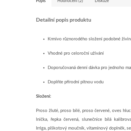
Popis
Hodnocení (2)
Diskuze
Detailní popis produktu
Krmivo různorodého složení podobné živin
Vhodné pro celoroční užívání
Doporučovaná denní dávka pro jednoho malé
Doplňte přírodní pitnou vodu
Složení:
Proso žluté, proso bílé, proso červené, oves hluch
lnička, řepka červená, slunečnice bílá kalibro
Irriga, piškotový moučník, vitamínový doplněk, se