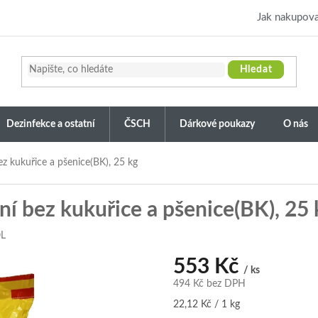
Jak nakupova
Hledat
Dezinfekce a ostatní
ČSCH
Dárkové poukazy
O nás
 kukuřice a pšenice(BK), 25 kg
 bez kukuřice a pšenice(BK), 25 
L
553 Kč
/ ks
494 Kč bez DPH
Měrná
22,12 Kč / 1 kg
cena: