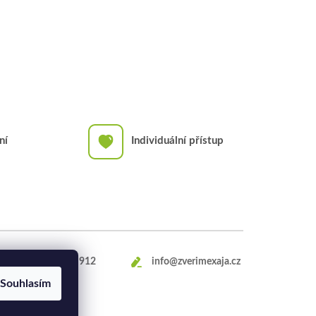
ní
Individuální přístup
+420
469 660 912
info@zverimexaja.cz
Souhlasím