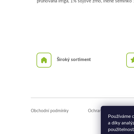
pruhovaná Irriga, 1% sójové zrno, lněné semínko
Široký sortiment
Z
á
Obchodní podmínky
Ochrana osobních údajů
p
Používáme c
a
a díky analý
t
použitelnost
í