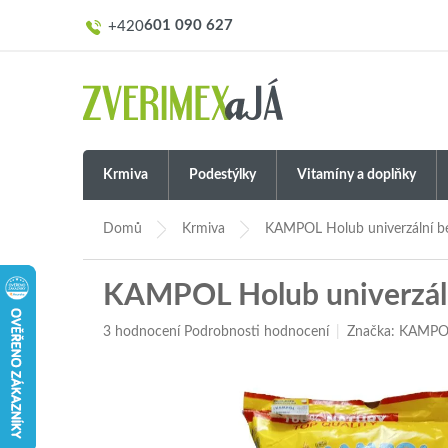
Přejít
601 090 627
na
obsah
Krmiva
Podestýlky
Vitamíny a doplňky
Domů
Krmiva
KAMPOL Holub univerzální bez
KAMPOL Holub univerzální
Průměrné
3 hodnocení
Podrobnosti hodnocení
Značka:
KAMPO
hodnocení
produktu
je
5,0
z
5