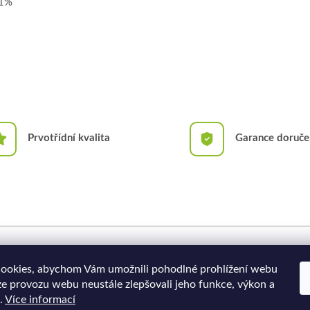
 1%
Prvotřídní kvalita
Garance doruče
Doprava a platba
Moje objednávka
ookies, abychom Vám umožnili pohodlné prohlížení webu
ze provozu webu neustále zlepšovali jeho funkce, výkon a
.
Více informací