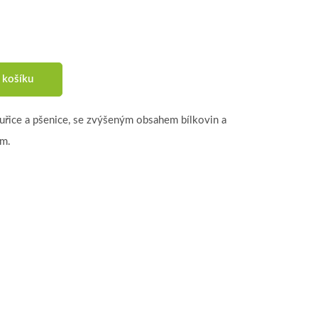
 košíku
uřice a pšenice, se zvýšeným obsahem bílkovin a
ím.