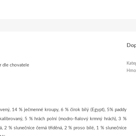
Dop
Kate
r dle chovatele
Hmo
rvený, 14 % ječmenné kroupy, 6 % čirok bílý (Egypt), 5% paddy
 kalibrovaný, 5 % hrách polní (modro-fialový krmný hrách), 3 %
, 2 % slunečnice černá tříděná, 2 % proso bílé, 1 % slunečníce