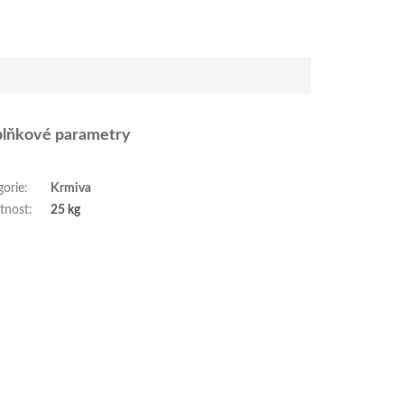
lňkové parametry
gorie
:
Krmiva
tnost
:
25 kg