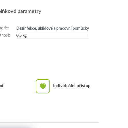
lňkové parametry
gorie
:
Dezinfekce, úklidové a pracovní pomůcky
tnost
:
0.5 kg
ní
Individuální přístup