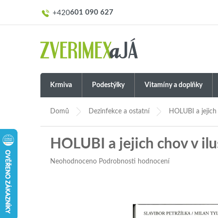
Přejít
601 090 627
na
obsah
Krmiva
Podestýlky
Vitamíny a doplňky
Domů
Dezinfekce a ostatní
HOLUBI a jejich 
HOLUBI a jejich chov v il
Průměrné
Neohodnoceno
Podrobnosti hodnocení
hodnocení
produktu
je
0,0
z
5