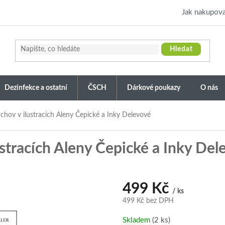
Jak nakupova
Hledat
Dezinfekce a ostatní
ČSCH
Dárkové poukazy
O nás
chov v ilustracích Aleny Čepické a Inky Delevové
ustracích Aleny Čepické a Inky De
499 Kč
/ ks
499 Kč bez DPH
Měrná
Skladem
(2 ks)
cena: