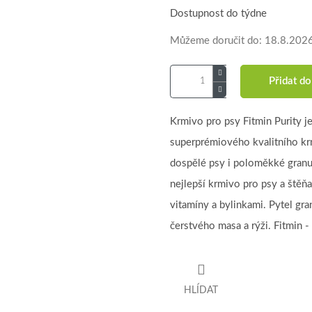
Dostupnost do týdne
Můžeme doručit do:
18.8.202
Přidat do
Krmivo pro psy Fitmin Purity je
superprémiového kvalitního krm
dospělé psy i poloměkké granul
nejlepší krmivo pro psy a štěňa
vitamíny a bylinkami. Pytel gra
čerstvého masa a rýži. Fitmin 
HLÍDAT