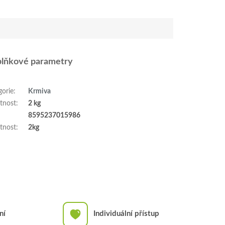
lňkové parametry
gorie
:
Krmiva
tnost
:
2 kg
:
8595237015986
tnost
:
2kg
ní
Individuální přístup