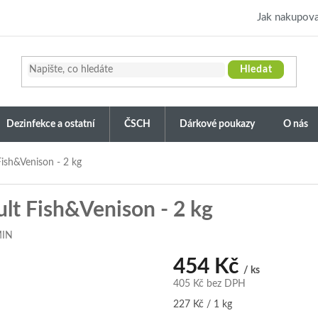
Jak nakupova
Hledat
Dezinfekce a ostatní
ČSCH
Dárkové poukazy
O nás
Fish&Venison - 2 kg
ult Fish&Venison - 2 kg
MIN
454 Kč
/ ks
405 Kč bez DPH
Měrná
227 Kč / 1 kg
cena: