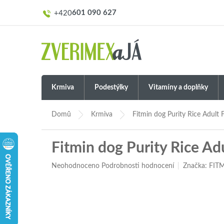
Přejít
601 090 627
na
obsah
Krmiva
Podestýlky
Vitamíny a doplňky
Domů
Krmiva
Fitmin dog Purity Rice Adult 
Fitmin dog Purity Rice Ad
Průměrné
Neohodnoceno
Podrobnosti hodnocení
Značka:
FIT
hodnocení
produktu
je
0,0
z
5