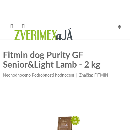
Přejít
na
obsah
NÁKUP
KOŠÍK
Fitmin dog Purity GF
Senior&Light Lamb - 2 kg
Průměrné
Neohodnoceno
Podrobnosti hodnocení
Značka:
FITMIN
hodnocení
produktu
je
0,0
z
5
hvězdiček.