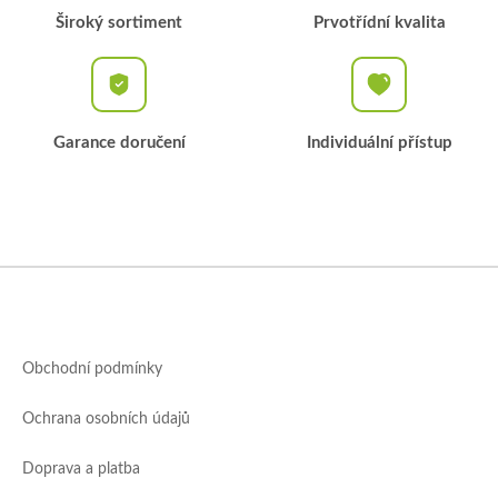
Široký sortiment
Prvotřídní kvalita
Garance doručení
Individuální přístup
Z
á
p
a
Obchodní podmínky
t
í
Ochrana osobních údajů
Doprava a platba