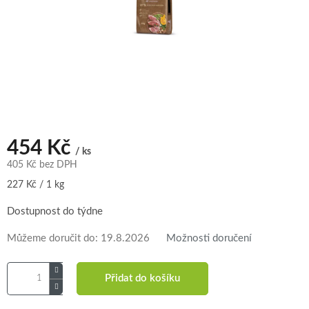
454 Kč
/ ks
405 Kč bez DPH
Měrná
227 Kč / 1 kg
cena:
Dostupnost do týdne
Můžeme doručit do:
19.8.2026
Možnosti doručení
Přidat do košíku