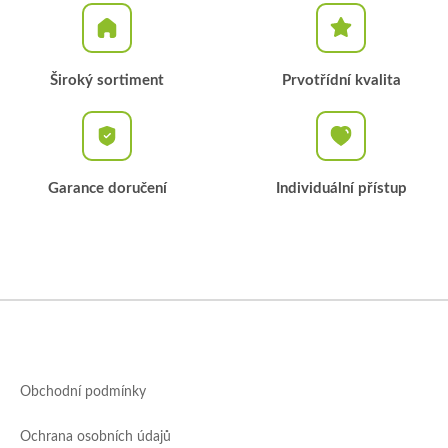
Široký sortiment
Prvotřídní kvalita
Garance doručení
Individuální přístup
Z
á
p
a
Obchodní podmínky
t
í
Ochrana osobních údajů