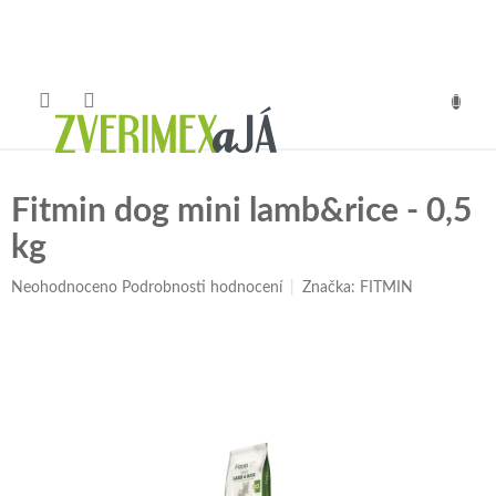
Přejít
na
obsah
NÁKUP
KOŠÍK
Fitmin dog mini lamb&rice - 0,5
kg
Průměrné
Neohodnoceno
Podrobnosti hodnocení
Značka:
FITMIN
hodnocení
produktu
je
0,0
z
5
hvězdiček.