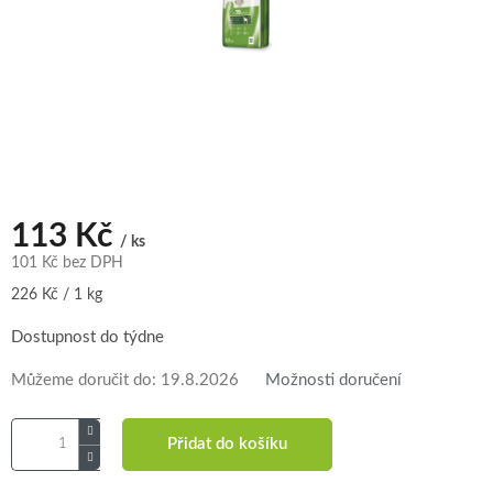
113 Kč
/ ks
101 Kč bez DPH
Měrná
226 Kč / 1 kg
cena:
Dostupnost do týdne
Můžeme doručit do:
19.8.2026
Možnosti doručení
Přidat do košíku