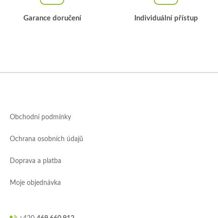
Garance doručení
Individuální přístup
Z
á
p
a
Obchodní podmínky
t
í
Ochrana osobních údajů
Doprava a platba
Moje objednávka