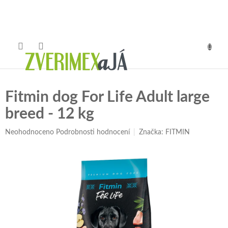
Přejít
na
obsah
NÁKUP
KOŠÍK
Fitmin dog For Life Adult large
breed - 12 kg
Průměrné
Neohodnoceno
Podrobnosti hodnocení
Značka:
FITMIN
hodnocení
produktu
je
0,0
z
5
hvězdiček.