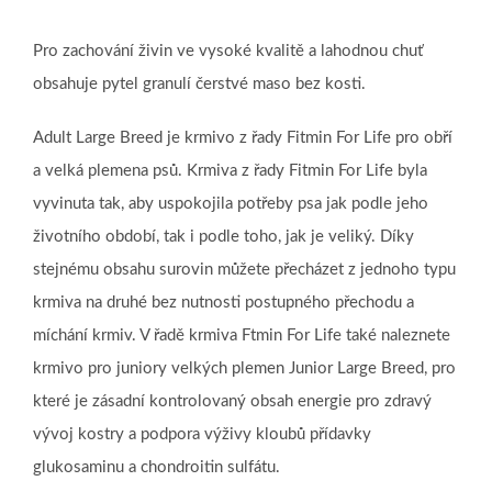
Pro zachování živin ve vysoké kvalitě a lahodnou chuť
obsahuje pytel granulí čerstvé maso bez kosti.
Adult Large Breed je krmivo z řady Fitmin For Life pro obří
a velká plemena psů. Krmiva z řady Fitmin For Life byla
vyvinuta tak, aby uspokojila potřeby psa jak podle jeho
životního období, tak i podle toho, jak je veliký. Díky
stejnému obsahu surovin můžete přecházet z jednoho typu
krmiva na druhé bez nutnosti postupného přechodu a
míchání krmiv. V řadě krmiva Ftmin For Life také naleznete
krmivo pro juniory velkých plemen Junior Large Breed, pro
které je zásadní kontrolovaný obsah energie pro zdravý
vývoj kostry a podpora výživy kloubů přídavky
glukosaminu a chondroitin sulfátu.