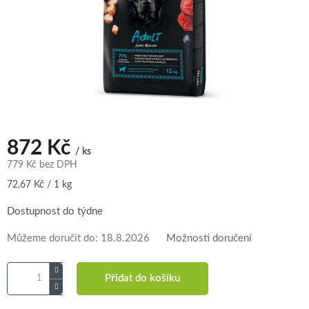
872 Kč
/ ks
779 Kč bez DPH
Měrná
72,67 Kč / 1 kg
cena:
Dostupnost do týdne
Můžeme doručit do:
18.8.2026
Možnosti doručení
Přidat do košíku