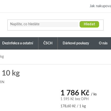
Jak nakupova
Hledat
Dezinfekce a ostatní
ČSCH
Dárkové poukazy
O nás
 kg
- 10 kg
MIN
1 786 Kč
/ ks
1 595 Kč bez DPH
Měrná
178,60 Kč / 1 kg
cena: