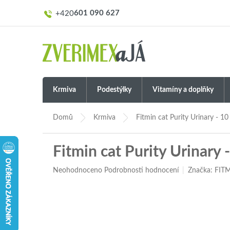
Přejít
601 090 627
na
obsah
Krmiva
Podestýlky
Vitamíny a doplňky
Domů
Krmiva
Fitmin cat Purity Urinary - 10
Fitmin cat Purity Urinary 
Průměrné
Neohodnoceno
Podrobnosti hodnocení
Značka:
FIT
hodnocení
produktu
je
0,0
z
5