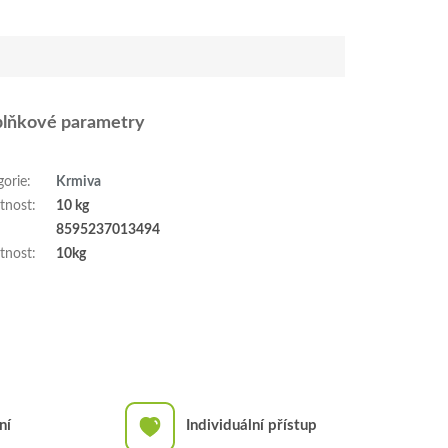
lňkové parametry
gorie
:
Krmiva
tnost
:
10 kg
:
8595237013494
tnost
:
10kg
ní
Individuální přístup