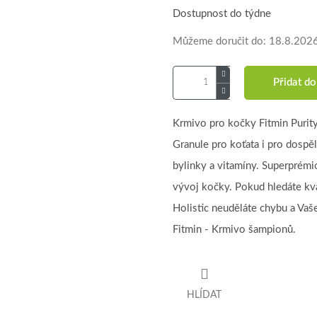
Dostupnost do týdne
Můžeme doručit do:
18.8.202
Přidat do
Krmivo pro kočky Fitmin Purit
Granule pro koťata i pro dospě
bylinky a vitamíny. Superprémi
vývoj kočky. Pokud hledáte kva
Holistic neuděláte chybu a Vaš
Fitmin - Krmivo šampionů.
HLÍDAT