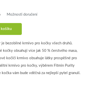
6
Možnosti doručení
 košíku
y je bezobilné krmivo pro kočky všech druhů.
lé kočky obsahují více jak 50 % čerstvého masa,
ové kočičí krmivo obsahuje látky prospěšné pro
litní krmivo pro kočky, výběrem Fitmin Purity
e kočka vám bude vděčná za nejlepší pytel granulí.