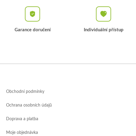
Garance doručení
Individuální přístup
Z
á
p
a
Obchodní podmínky
t
í
Ochrana osobních údajů
Doprava a platba
Moje objednávka