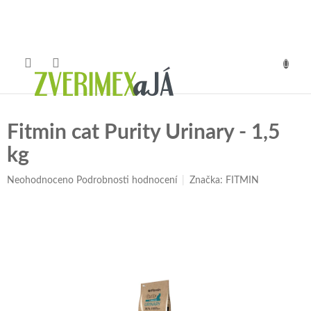
Přejít
na
obsah
NÁKUP
KOŠÍK
Fitmin cat Purity Urinary - 1,5
kg
Průměrné
Neohodnoceno
Podrobnosti hodnocení
Značka:
FITMIN
hodnocení
produktu
je
0,0
z
5
hvězdiček.