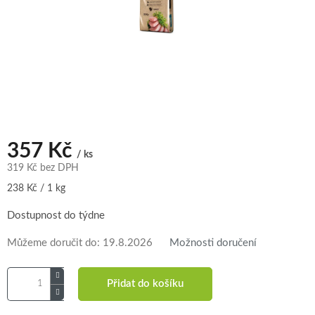
357 Kč
/ ks
319 Kč bez DPH
Měrná
238 Kč / 1 kg
cena:
Dostupnost do týdne
Můžeme doručit do:
19.8.2026
Možnosti doručení
Přidat do košíku