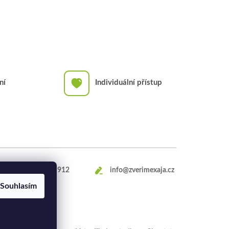
ní
Individuální přístup
+420
469 660 912
info@zverimexaja.cz
Souhlasím