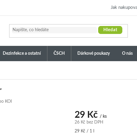
Jak nakupova
Hledat
Dezinfekce a ostatní
ČSCH
Dárkové poukazy
O nás
r
bo KOI
29 Kč
/ ks
26 Kč bez DPH
Měrná
29 Kč / 1 l
cena: