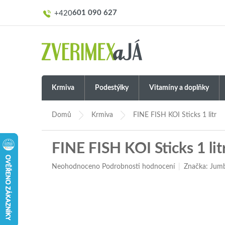
Přejít
601 090 627
na
obsah
Krmiva
Podestýlky
Vitamíny a doplňky
Domů
Krmiva
FINE FISH KOI Sticks 1 litr
FINE FISH KOI Sticks 1 lit
Průměrné
Neohodnoceno
Podrobnosti hodnocení
Značka:
Jum
hodnocení
produktu
je
0,0
z
5