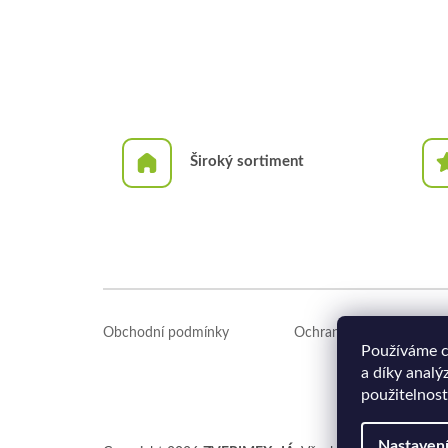
Široký sortiment
Z
á
Obchodní podmínky
Ochrana osobních údajů
p
Používáme c
a
a díky analý
t
použitelnost
í
Nastaven