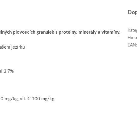
Dop
Kate
lných plovoucích granulek s proteiny, minerály a vitamíny.
Hmo
EAN
ašem jezírku
el 3,7%
130 mg/kg, vit. C 100 mg/kg