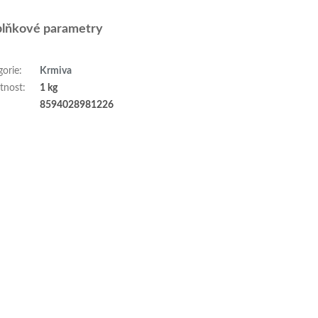
lňkové parametry
gorie
:
Krmiva
tnost
:
1 kg
:
8594028981226