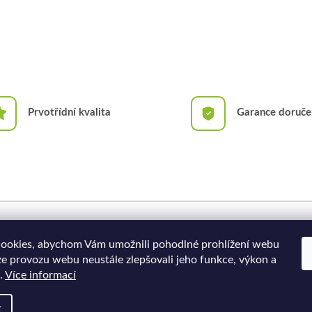
Prvotřídní kvalita
Garance doruče
Doprava a platba
Moje objednávka
ookies, abychom Vám umožnili pohodlné prohlížení webu
ze provozu webu neustále zlepšovali jeho funkce, výkon a
.
Více informací
í