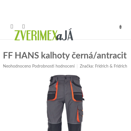
Přejít
na
obsah
NÁKUP
KOŠÍK
FF HANS kalhoty černá/antracit
Průměrné
Neohodnoceno
Podrobnosti hodnocení
Značka:
Fridrich & Fridrich
hodnocení
produktu
je
0,0
z
5
hvězdiček.