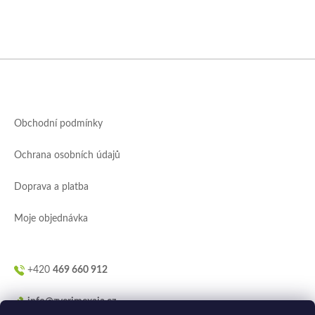
Z
á
p
a
Obchodní podmínky
t
í
Ochrana osobních údajů
Doprava a platba
Moje objednávka
+420
469 660 912
info@zverimexaja.cz