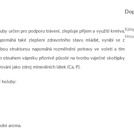
Dop
Kate
y určen pro podporu trávení, zlepšuje příjem a využití krmiva,
Hmo
pomáhá také zlepšení zdravotního stavu mláďat, vyrábí se z
hrubou strukturou napomáhá rozmělnění potravy ve voleti a tím
m obsahem vápníku příznivě působí na tvorbu vaječné skořápky
vání jako zdroj minerálních látek (Ca, P).
 holuby:
odní aroma.