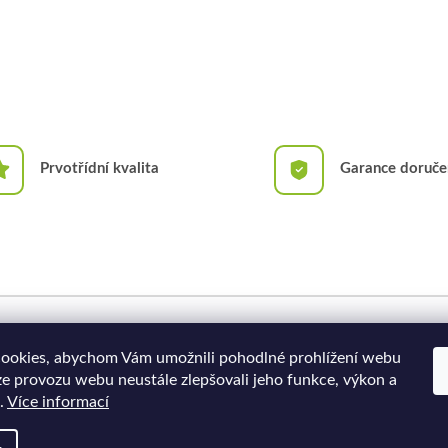
Prvotřídní kvalita
Garance doruče
Doprava a platba
Moje objednávka
ookies, abychom Vám umožnili pohodlné prohlížení webu
ze provozu webu neustále zlepšovali jeho funkce, výkon a
.
Více informací