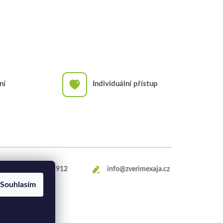
ní
Individuální přístup
+420
469 660 912
info@zverimexaja.cz
Souhlasím