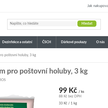
Jak nakupova
Hledat
Dezinfekce a ostatní
ČSCH
Dárkové poukazy
O nás
 poštovní holuby, 3 kg
 pro poštovní holuby, 3 kg
ROS
99 Kč
/ ks
88 Kč bez DPH
Měrná
33 Kč / 1 kg
cena: