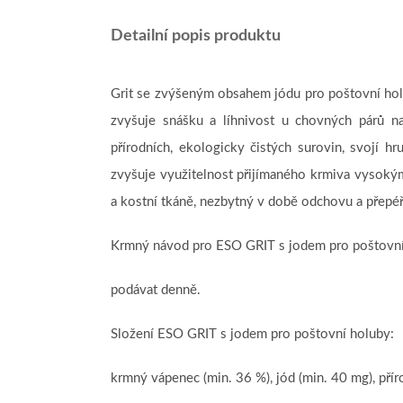
Detailní popis produktu
Grit se zvýšeným obsahem jódu pro poštovní holub
zvyšuje snášku a líhnivost u chovných párů na
přírodních, ekologicky čistých surovin, svojí 
zvyšuje využitelnost přijímaného krmiva vysoký
a kostní tkáně, nezbytný v době odchovu a přepéřo
Krmný návod pro ESO GRIT s jodem pro poštovní
podávat denně.
Složení ESO GRIT s jodem pro poštovní holuby:
krmný vápenec (min. 36 %), jód (min. 40 mg), přír