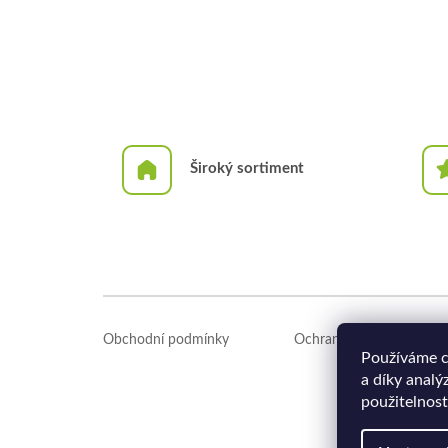
Široký sortiment
Z
á
Obchodní podmínky
Ochrana osobních údajů
p
Používáme c
a
a díky analý
t
použitelnost
í