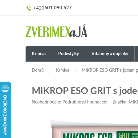
Přejít
601 090 627
na
obsah
Krmiva
Podestýlky
Vitamíny a doplňky
Domů
Krmiva
MIKROP ESO GRIT s jodem pro
MIKROP ESO GRIT s jodem
Průměrné
Neohodnoceno
Podrobnosti hodnocení
Značka:
MIK
hodnocení
produktu
je
0,0
z
5