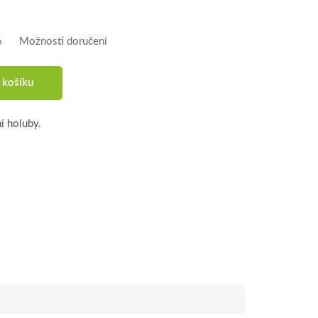
6
Možnosti doručení
 košíku
í holuby.