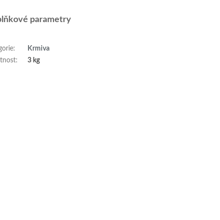
lňkové parametry
gorie
:
Krmiva
tnost
:
3 kg