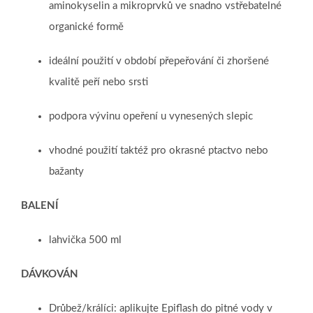
aminokyselin a mikroprvků ve snadno vstřebatelné
organické formě
ideální použití v období přepeřování či zhoršené
kvalitě peří nebo srsti
podpora vývinu opeření u vynesených slepic
vhodné použití taktéž pro okrasné ptactvo nebo
bažanty
BALENÍ
lahvička 500 ml
DÁVKOVÁN
Drůbež/králíci: aplikujte Epiflash do pitné vody v