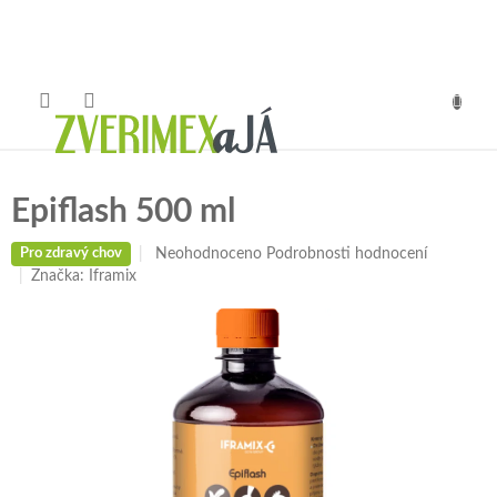
Přejít
na
obsah
NÁKUP
KOŠÍK
Epiflash 500 ml
Průměrné
Neohodnoceno
Podrobnosti hodnocení
Pro zdravý chov
hodnocení
Značka:
Iframix
produktu
je
0,0
z
5
hvězdiček.