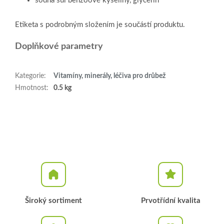
sodná sůl benzoové kyseliny, glycerin
Etiketa s podrobným složením je součástí produktu.
Doplňkové parametry
Kategorie
:
Vitamíny, minerály, léčiva pro drůbež
Hmotnost
:
0.5 kg
Široký sortiment
Prvotřídní kvalita