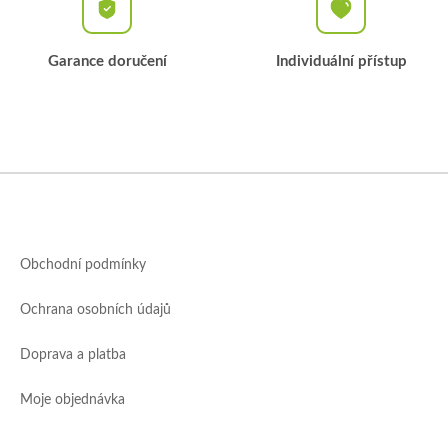
Garance doručení
Individuální přístup
Z
á
p
a
Obchodní podmínky
t
í
Ochrana osobních údajů
Doprava a platba
Moje objednávka