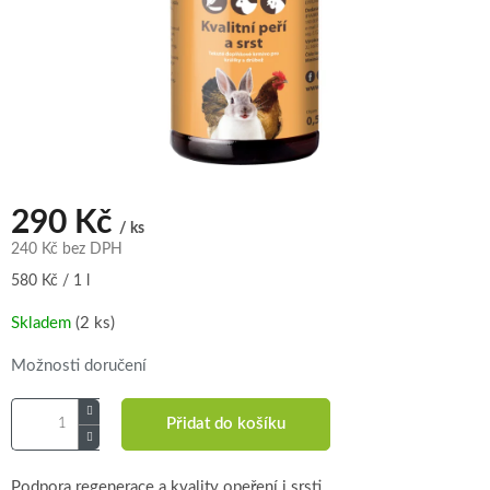
290 Kč
/ ks
240 Kč bez DPH
Měrná
580 Kč / 1 l
cena:
Skladem
(2 ks)
Možnosti doručení
Přidat do košíku
Podpora regenerace a kvality opeření i srsti.