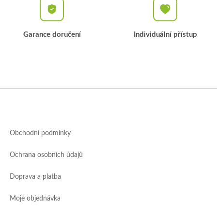
Garance doručení
Individuální přístup
Z
á
p
a
Obchodní podmínky
t
í
Ochrana osobních údajů
Doprava a platba
Moje objednávka