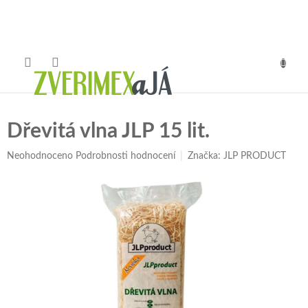
Přejít
na
obsah
NÁKUP
KOŠÍK
Dřevitá vlna JLP 15 lit.
Průměrné
Neohodnoceno
Podrobnosti hodnocení
Značka:
JLP PRODUCT
hodnocení
produktu
je
0,0
z
5
hvězdiček.