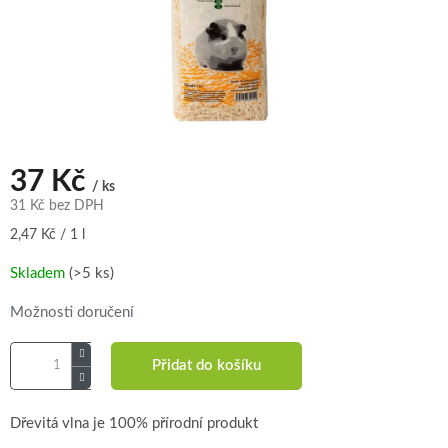
37 Kč
/ ks
31 Kč bez DPH
Měrná
2,47 Kč / 1 l
cena:
Skladem
(>5 ks)
Možnosti doručení
Přidat do košíku
Dřevitá vlna je 100% přírodní produkt