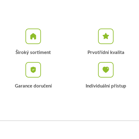
Široký sortiment
Prvotřídní kvalita
Garance doručení
Individuální přístup
Z
á
p