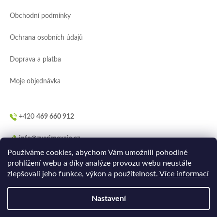
a
Obchodní podmínky
t
í
Ochrana osobních údajů
Doprava a platba
Moje objednávka
+420
469 660 912
info@zverimexaja.cz
Používáme cookies, abychom Vám umožnili pohodlné
prohlížení webu a díky analýze provozu webu neustále
zlepšovali jeho funkce, výkon a použitelnost.
Více informací
Nastavení
Vytvořilo
Ler.studio
na
Shoptetu