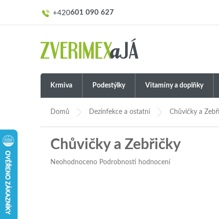
Přejít
601 090 627
na
obsah
Krmiva
Podestýlky
Vitamíny a doplňky
Domů
Dezinfekce a ostatní
Chůvičky a Zebř
Chůvičky a Zebřičky
Průměrné
Neohodnoceno
Podrobnosti hodnocení
hodnocení
produktu
je
0,0
z
5