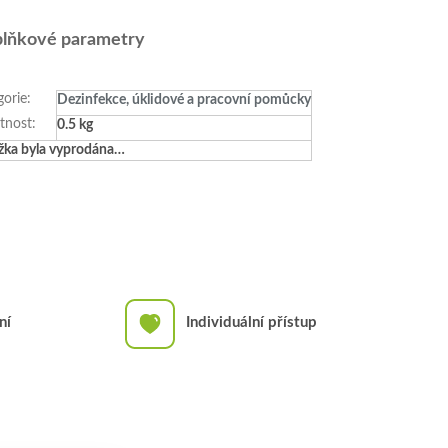
lňkové parametry
gorie
:
Dezinfekce, úklidové a pracovní pomůcky
tnost
:
0.5 kg
žka byla vyprodána…
ní
Individuální přístup