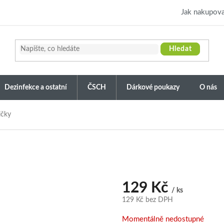
Jak nakupova
Hledat
Dezinfekce a ostatní
ČSCH
Dárkové poukazy
O nás
ičky
129 Kč
/ ks
129 Kč bez DPH
Měrná
Momentálně nedostupné
cena: