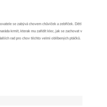
hovatele se zabývá chovem chůviček a zebřiček. Děti
ráda krmit, kterak mu zařídit klec, jak se zachovat v
alších rad pro chov těchto velmi oblíbených ptáčků.