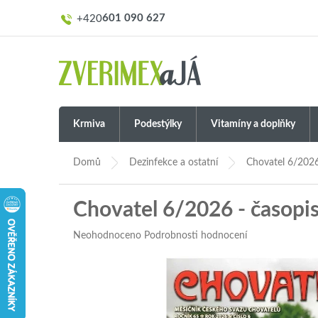
Přejít
601 090 627
na
obsah
Krmiva
Podestýlky
Vitamíny a doplňky
Domů
Dezinfekce a ostatní
Chovatel 6/2026
Chovatel 6/2026 - časopi
Průměrné
Neohodnoceno
Podrobnosti hodnocení
hodnocení
produktu
je
0,0
z
5