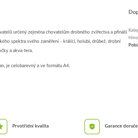
Dop
Kate
atelů určený zejména chovatelům drobného zvířectva a přináší
Hmo
kého spektra svého zaměření - králíci, holubi, drůbež, drobní
Polo
očky a akva-tera.
ran, je celobarevný a ve formátu A4.
Prvotřídní kvalita
Garance doruče