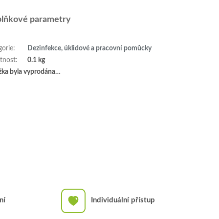
lňkové parametry
gorie
:
Dezinfekce, úklidové a pracovní pomůcky
tnost
:
0.1 kg
žka byla vyprodána…
ní
Individuální přístup