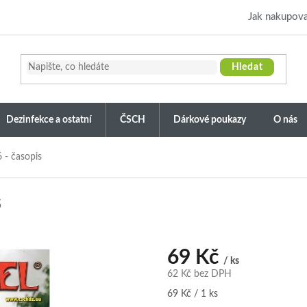
Jak nakupova
Hledat
Dezinfekce a ostatní
ČSCH
Dárkové poukazy
O nás
 - časopis
s
69 Kč
/ ks
62 Kč bez DPH
Měrná
69 Kč / 1 ks
cena: