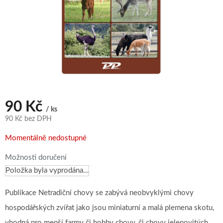
90 Kč
/ ks
90 Kč bez DPH
Měrná
Momentálně nedostupné
cena:
Možnosti doručení
Položka byla vyprodána…
Publikace Netradiční chovy se zabývá neobvyklými chovy
hospodářských zvířat jako jsou miniaturní a malá plemena skotu,
vhodná pro menší farmy či hobby chovy, či chovy jelenovitých,