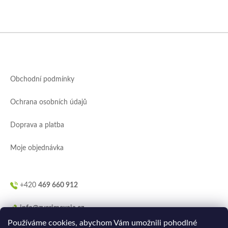
Z
á
p
a
Obchodní podmínky
t
í
Ochrana osobních údajů
Doprava a platba
Moje objednávka
+420
469 660 912
info@zverimexaja.cz
Používáme cookies, abychom Vám umožnili pohodlné