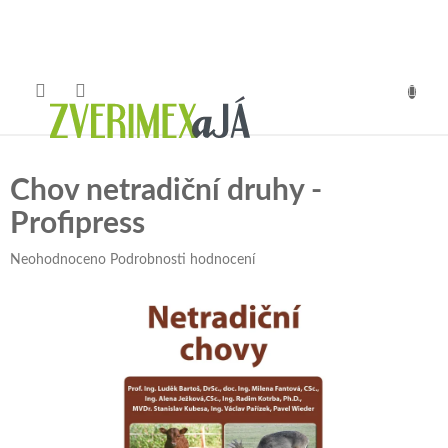
Přejít
na
obsah
NÁKUP
KOŠÍK
Chov netradiční druhy -
Profipress
Průměrné
Neohodnoceno
Podrobnosti hodnocení
hodnocení
produktu
je
0,0
z
5
hvězdiček.