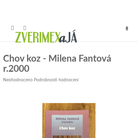
Přejít
na
obsah
NÁKUP
KOŠÍK
Chov koz - Milena Fantová
r.2000
Průměrné
Neohodnoceno
Podrobnosti hodnocení
hodnocení
produktu
je
0,0
z
5
hvězdiček.