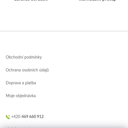
Z
á
p
a
Obchodní podmínky
t
í
Ochrana osobních údajů
Doprava a platba
Moje objednávka
+420
469 660 912