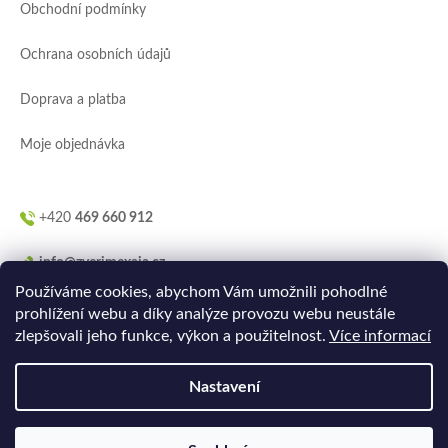
Obchodní podmínky
t
í
Ochrana osobních údajů
Doprava a platba
Moje objednávka
+420
469 660 912
info@zverimexaja.cz
Používáme cookies, abychom Vám umožnili pohodlné
prohlížení webu a díky analýze provozu webu neustále
zlepšovali jeho funkce, výkon a použitelnost.
Více informací
Nastavení
Vytvořilo
Ler.studio
na
Shoptetu