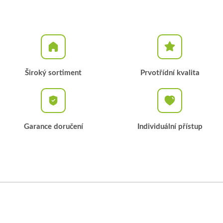
Široký sortiment
Prvotřídní kvalita
Garance doručení
Individuální přístup
Z
á
p
a