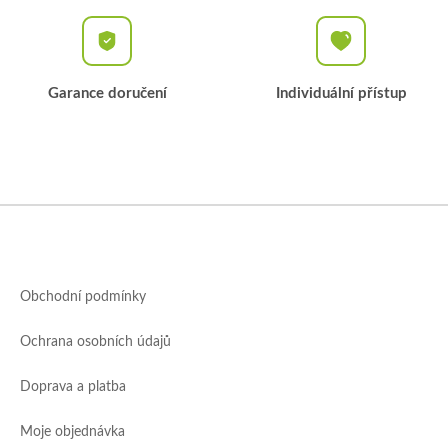
Garance doručení
Individuální přístup
Z
á
p
a
Obchodní podmínky
t
í
Ochrana osobních údajů
Doprava a platba
Moje objednávka