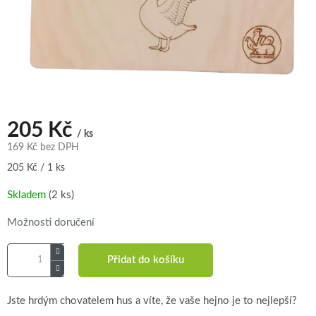
205 Kč
/ ks
169 Kč bez DPH
Měrná
205 Kč / 1 ks
cena:
Skladem
(2 ks)
Možnosti doručení
Přidat do košíku
Jste hrdým chovatelem hus a víte, že vaše hejno je to nejlepší?