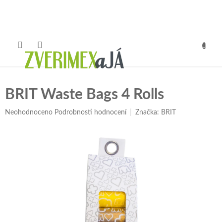
Přejít
na
obsah
NÁKUP
KOŠÍK
BRIT Waste Bags 4 Rolls
Průměrné
Neohodnoceno
Podrobnosti hodnocení
Značka:
BRIT
hodnocení
produktu
je
0,0
z
5
hvězdiček.