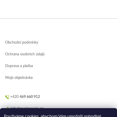
Z
á
p
a
Obchodní podmínky
t
í
Ochrana osobních údajů
Doprava a platba
Moje objednávka
+420
469 660 912
info@zverimexaja.cz
Používáme cookies, abychom Vám umožnili pohodlné