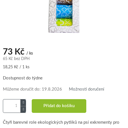
73 Kč
/ ks
65 Kč bez DPH
Měrná
18,25 Kč / 1 ks
cena:
Dostupnost do týdne
Můžeme doručit do:
19.8.2026
Možnosti doručení
Přidat do košíku
Čtyři barevné role ekologických pytlíků na psí exkrementy pro