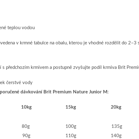
ené teplou vodou
edena v krmné tabulce na obalu, kterou je vhodné rozdělit do 2–3 s
í s předchozím krmivem a postupně zvyšujte podíl krmiva Brit Prem
atek čerstvé vody
poručené dávkování Brit Premium Nature Junior M:
10kg
15kg
20kg
80g
100g
135g
90g
110g
140g