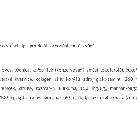
y
e o
vrchní zip
- pro delší zachování chutě a vůně
es, pšenice, kuřecí tuk (konzervovaný směsí tokoferolů), kukuři
ovarské kvasnice, kolagen, ulity korýšů (zdroj glukosaminu, 260 
řebíček, citrusy, rozmarýn, kurkuma, 150 mg/kg), mannan-olig
(100 mg/kg), sušený heřmánek (90 mg/kg), slávka zelenoústá (zdro