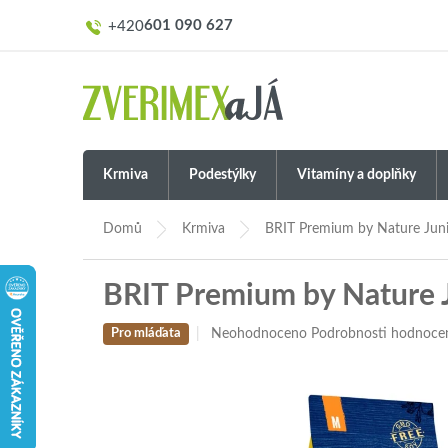
Přejít
601 090 627
na
obsah
Krmiva
Podestýlky
Vitamíny a doplňky
Domů
Krmiva
BRIT Premium by Nature Jun
BRIT Premium by Nature 
Průměrné
Neohodnoceno
Podrobnosti hodnoce
Pro mláďata
hodnocení
produktu
je
0,0
z
5