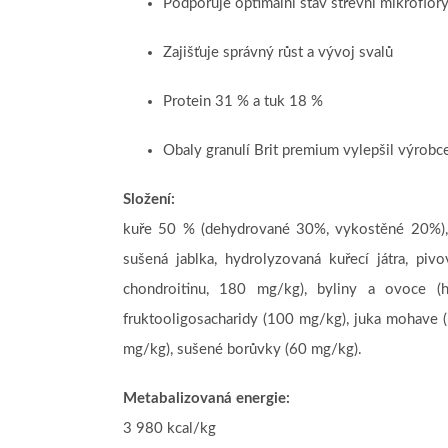
Podporuje optimální stav střevní mikroflór
Zajišťuje správný růst a vývoj svalů
Protein 31 % a tuk 18 %
Obaly granulí Brit premium vylepšil výrobc
Složení:
kuře 50 % (dehydrované 30%, vykostěné 20%), ov
sušená jablka, hydrolyzovaná kuřecí játra, piv
chondroitinu, 180 mg/kg), byliny a ovoce (h
fruktooligosacharidy (100 mg/kg), juka mohave 
mg/kg), sušené borůvky (60 mg/kg).
Metabalizovaná energie:
3 980 kcal/kg