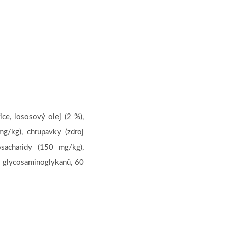
ce, lososový olej (2 %),
mg/kg), chrupavky (zdroj
osacharidy (150 mg/kg),
j glycosaminoglykanů, 60