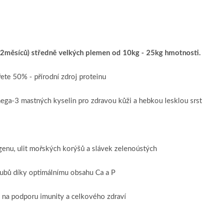
2měsíců) středně velkých plemen od 10kg - 25kg hmotnosti.
te 50% - přírodní zdroj proteinu
ega-3 mastných kyselin pro zdravou kůži a hebkou lesklou srst
genu, ulit mořských korýšů a slávek zelenoústých
 zubů díky optimálnímu obsahu Ca a P
ý na podporu imunity a celkového zdraví