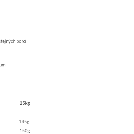
tejných porcí
ium
25kg
145g
150g