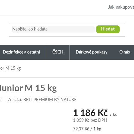
Jak nakupova
Hledat
Dezinfekce a ostatní
ČSCH
Dárkové poukazy
O nás
ior M 15 kg
Junior M 15 kg
ní
Značka:
BRIT PREMIUM BY NATURE
1 186 Kč
/ ks
1 059 Kč bez DPH
Měrná
79,07 Kč / 1 kg