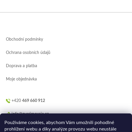
Z
á
p
a
Obchodní podmínky
t
í
Ochrana osobních údajů
Doprava a platba
Moje objednávka
+420
469 660 912
info@zverimexaja.cz
Používáme cookies, abychom Vám umožnili pohodlné
prohlížení webu a díky analýze provozu webu neustále