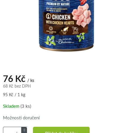
76 Kč
/ ks
68 Kč bez DPH
Měrná
95 Kč / 1 kg
cena:
Skladem
(3 ks)
Možnosti doručení