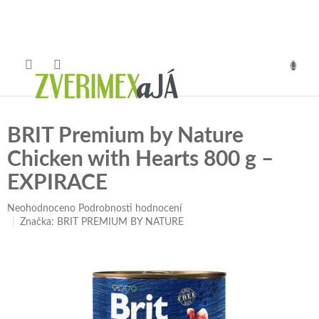
Přejít
na
obsah
NÁKUP
KOŠÍK
BRIT Premium by Nature
Chicken with Hearts 800 g –⁠
⁠EXPIRACE
Průměrné
Neohodnoceno
Podrobnosti hodnocení
hodnocení
Značka:
BRIT PREMIUM BY NATURE
produktu
je
0,0
z
5
hvězdiček.