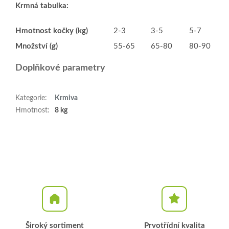
Krmná tabulka:
Hmotnost kočky (kg)
2-3
3-5
5-7
Množství (g)
55-65
65-80
80-90
Doplňkové parametry
Kategorie
:
Krmiva
Hmotnost
:
8 kg
Široký sortiment
Prvotřídní kvalita