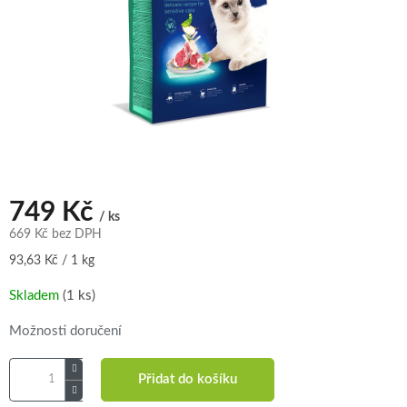
749 Kč
/ ks
669 Kč bez DPH
Měrná
93,63 Kč / 1 kg
cena:
Skladem
(1 ks)
Možnosti doručení
Přidat do košíku