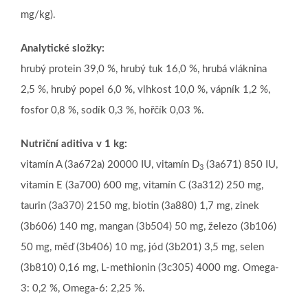
mg/kg).
Analytické složky:
hrubý protein 39,0 %, hrubý tuk 16,0 %, hrubá vláknina
2,5 %, hrubý popel 6,0 %, vlhkost 10,0 %, vápník 1,2 %,
fosfor 0,8 %, sodík 0,3 %, hořčík 0,03 %.
Nutriční aditiva v 1 kg:
vitamín A (3a672a) 20000 IU, vitamín D
(3a671) 850 IU,
3
vitamín E (3a700) 600 mg, vitamín C (3a312) 250 mg,
taurin (3a370) 2150 mg, biotin (3a880) 1,7 mg, zinek
(3b606) 140 mg, mangan (3b504) 50 mg, železo (3b106)
50 mg, měď (3b406) 10 mg, jód (3b201) 3,5 mg, selen
(3b810) 0,16 mg, L-methionin (3c305) 4000 mg. Omega-
3: 0,2 %, Omega-6: 2,25 %.