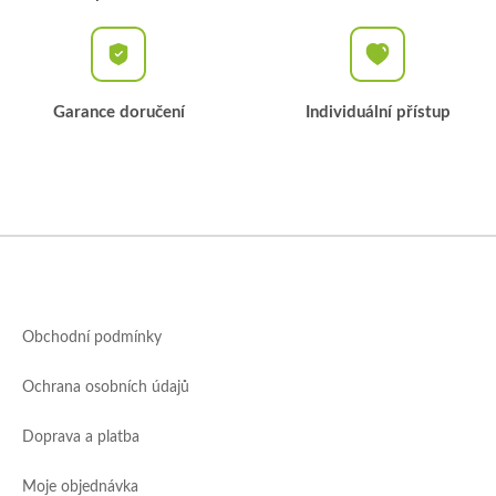
Garance doručení
Individuální přístup
Z
á
p
a
Obchodní podmínky
t
í
Ochrana osobních údajů
Doprava a platba
Moje objednávka