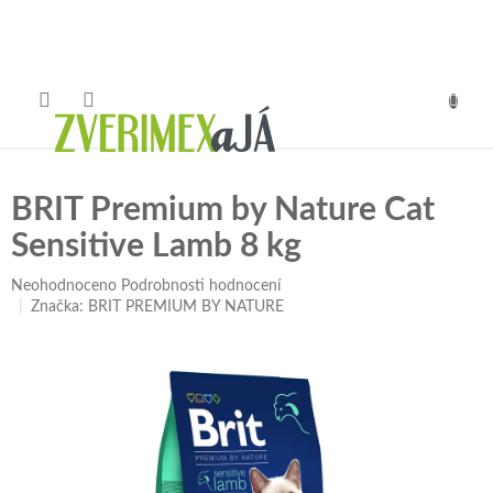
Přejít
na
obsah
NÁKUP
KOŠÍK
BRIT Premium by Nature Cat
Sensitive Lamb 8 kg
Průměrné
Neohodnoceno
Podrobnosti hodnocení
hodnocení
Značka:
BRIT PREMIUM BY NATURE
produktu
je
0,0
z
5
hvězdiček.