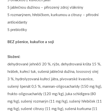
S omáčkou z kuřecích jater
S jablečnou dužinou – přirozený zdroj vlákniny
S rozmarýnem, hřebíčkem, kurkumou a citrusy – přírodní
antioxidanty
S prebiotiky
BEZ pšenice, kukuřice a soji
Složení:
dehydrované jehněčí 20 %, rýže, dehydrovaná krůta 15 %,
hrášek, kuřecí tuk, sušená jablečná dužina, lososový olej
3 %, hydrolyzovaná kuřecí játra, pivovarské kvasnice,
sušený špenát 0,5 %, mannan-oligosacharidy (150 mg/kg),
frukto-oligosacharidy (120 mg/kg), juka schidigera (80
mg/kg), sušený rozmarýn (11 mg/kg), sušený hřebíček (11
mg/kg), sušené citrusy (11 mg/kg), sušená kurkuma (11