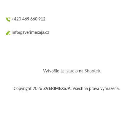
+420
469 660 912
info@zverimexaja.cz
Vytvořilo
Ler.studio
na
Shoptetu
Copyright 2026
ZVERIMEXaJÁ
. Všechna práva vyhrazena.