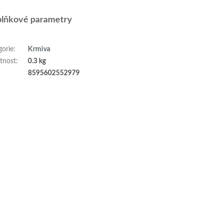
lňkové parametry
gorie
:
Krmiva
tnost
:
0.3 kg
:
8595602552979