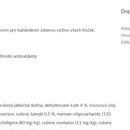
Dop
Kate
rovin pro každodenní zdravou výživu všech koček.
Hmo
EAN
írodní antioxidanty
 sušená jablečná dužina, dehydrované kuře 4 %, lososový olej
kvasnice, sušený špenát 0,5 %, mannan-oligosacharidy (150
schidigera (80 mg/kg), sušený rozmarýn (11 mg/kg), sušený