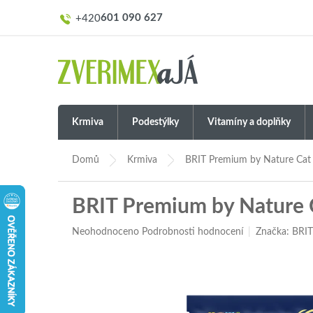
Přejít
601 090 627
na
obsah
Krmiva
Podestýlky
Vitamíny a doplňky
Domů
Krmiva
BRIT Premium by Nature Cat
BRIT Premium by Nature 
Průměrné
Neohodnoceno
Podrobnosti hodnocení
Značka:
BRI
hodnocení
produktu
je
0,0
z
5