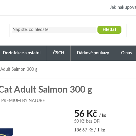
Jak nakupova
Hledat
Dezinfekce a ostatní
ČSCH
Dárkové poukazy
O nás
 Adult Salmon 300 g
Cat Adult Salmon 300 g
T PREMIUM BY NATURE
56 Kč
/ ks
50 Kč bez DPH
Měrná
186,67 Kč / 1 kg
cena: