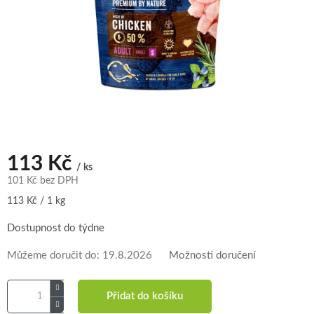
113 Kč
/ ks
101 Kč bez DPH
Měrná
113 Kč / 1 kg
cena:
Dostupnost do týdne
Můžeme doručit do:
19.8.2026
Možnosti doručení
Přidat do košíku