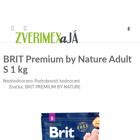
Přejít
na
obsah
NÁKUP
KOŠÍK
BRIT Premium by Nature Adult
S 1 kg
Průměrné
Neohodnoceno
Podrobnosti hodnocení
hodnocení
Značka:
BRIT PREMIUM BY NATURE
produktu
je
0,0
z
5
hvězdiček.