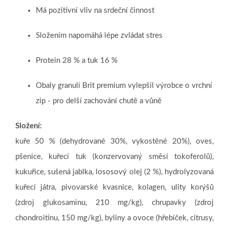
Má pozitivní vliv na srdeční činnost
Složením napomáhá lépe zvládat stres
Protein 28 % a tuk 16 %
Obaly granulí Brit premium vylepšil výrobce o
vrchní
zip
- pro delší zachování chutě a vůně
Složení:
kuře 50 % (dehydrované 30%, vykostěné 20%), oves,
pšenice, kuřecí tuk (konzervovaný směsí tokoferolů),
kukuřice, sušená jablka, lososový olej (2 %), hydrolyzovaná
kuřecí játra, pivovarské kvasnice, kolagen, ulity korýšů
(zdroj glukosaminu, 210 mg/kg), chrupavky (zdroj
chondroitinu, 150 mg/kg), byliny a ovoce (hřebíček, citrusy,