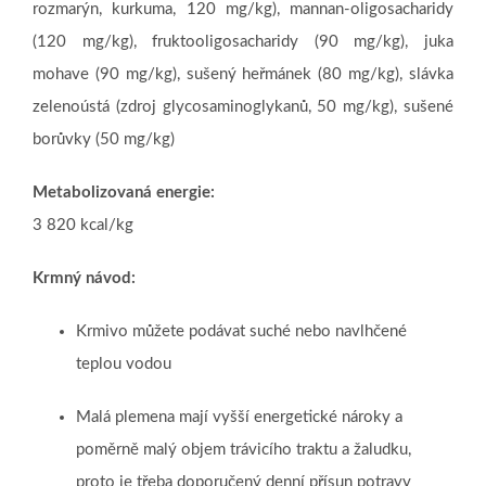
rozmarýn, kurkuma, 120 mg/kg), mannan-oligosacharidy
(120 mg/kg), fruktooligosacharidy (90 mg/kg), juka
mohave (90 mg/kg), sušený heřmánek (80 mg/kg), slávka
zelenoústá (zdroj glycosaminoglykanů, 50 mg/kg), sušené
borůvky (50 mg/kg)
Metabolizovaná energie:
3 820 kcal/kg
Krmný návod:
Krmivo můžete podávat suché nebo navlhčené
teplou vodou
Malá plemena mají vyšší energetické nároky a
poměrně malý objem trávicího traktu a žaludku,
proto je třeba doporučený denní přísun potravy