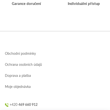
Garance doručení
Individuální přístup
Z
á
p
a
Obchodní podmínky
t
í
Ochrana osobních údajů
Doprava a platba
Moje objednávka
+420
469 660 912