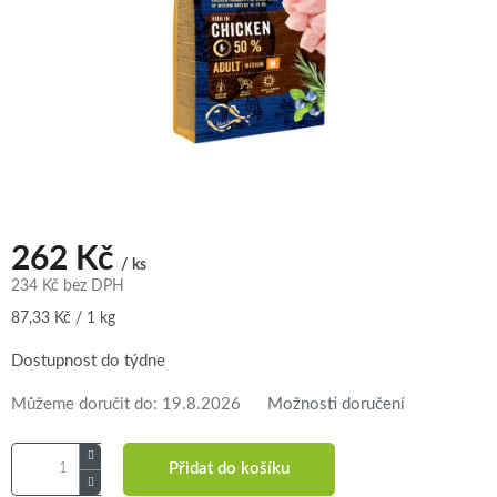
262 Kč
/ ks
234 Kč bez DPH
Měrná
87,33 Kč / 1 kg
cena:
Dostupnost do týdne
Můžeme doručit do:
19.8.2026
Možnosti doručení
Přidat do košíku