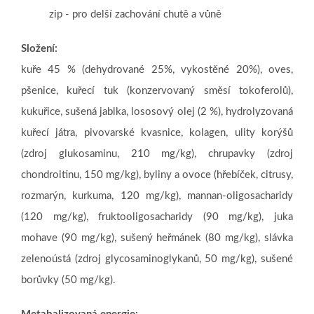
zip
- pro delší zachování chutě a vůně
Složení:
kuře 45 % (dehydrované 25%, vykostěné 20%), oves,
pšenice, kuřecí tuk (konzervovaný směsí tokoferolů),
kukuřice, sušená jablka, lososový olej (2 %), hydrolyzovaná
kuřecí játra, pivovarské kvasnice, kolagen, ulity korýšů
(zdroj glukosaminu, 210 mg/kg), chrupavky (zdroj
chondroitinu, 150 mg/kg), byliny a ovoce (hřebíček, citrusy,
rozmarýn, kurkuma, 120 mg/kg), mannan-oligosacharidy
(120 mg/kg), fruktooligosacharidy (90 mg/kg), juka
mohave (90 mg/kg), sušený heřmánek (80 mg/kg), slávka
zelenoústá (zdroj glycosaminoglykanů, 50 mg/kg), sušené
borůvky (50 mg/kg).