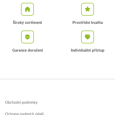
Široký sortiment
Prvotřídní kvalita
Garance doručení
Individuální přístup
Z
á
p
a
Obchodní podmínky
t
í
Ochrana osobních údajů