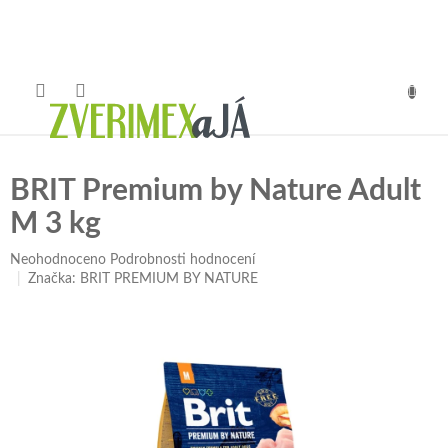
Přejít
na
obsah
NÁKUP
KOŠÍK
BRIT Premium by Nature Adult
M 3 kg
Průměrné
Neohodnoceno
Podrobnosti hodnocení
hodnocení
Značka:
BRIT PREMIUM BY NATURE
produktu
je
0,0
z
5
hvězdiček.