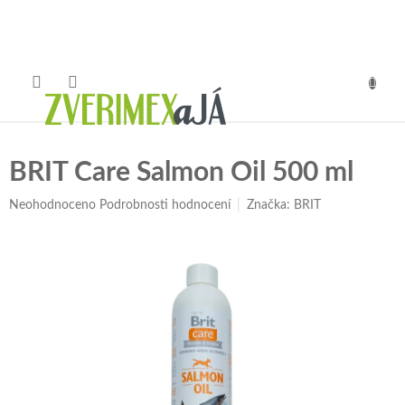
Přejít
na
obsah
NÁKUP
KOŠÍK
BRIT Care Salmon Oil 500 ml
Průměrné
Neohodnoceno
Podrobnosti hodnocení
Značka:
BRIT
hodnocení
produktu
je
0,0
z
5
hvězdiček.