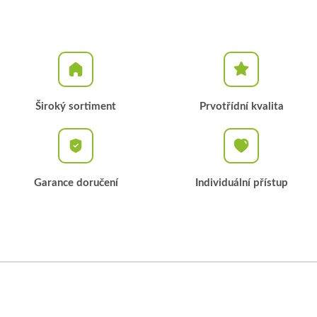
Široký sortiment
Prvotřídní kvalita
Garance doručení
Individuální přístup
Z
á
p
a