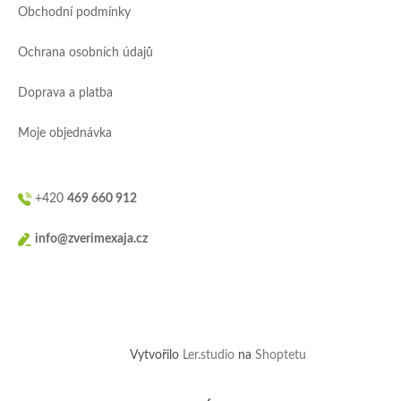
Obchodní podmínky
t
í
Ochrana osobních údajů
Doprava a platba
Moje objednávka
+420
469 660 912
info@zverimexaja.cz
Vytvořilo
Ler.studio
na
Shoptetu