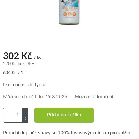
302 Kč
/ ks
270 Kč bez DPH
Měrná
604 Kč / 1 l
cena:
Dostupnost do týdne
Můžeme doručit do:
19.8.2026
Možnosti doručení
Přidat do košíku
Přírodní doplněk stravy se 100% lososovým olejem pro snížení