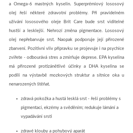
a Omega-6 mastných kyselin. Superprémiový lososový
olej řeší některé zdravotní problémy. Při pravidelném
užívání lososového oleje Brit Care bude srst viditelné
hustší a lesklejší. Nehrozí změna pigmentace. Lososový
olej nepřebarvuje srst. Naopak podporuje její přirozené
zbarvení. Pozitivní vliv přípravku se projevuje i na psychice
zvířete - odbourává stres a zmírňuje deprese. EPA kyselina
má přirozené protizánětlivé účinky a DHA kyselina se
podílí na výstavbě mozkových struktur a sítnice oka u
nenarozených štěňat.
zdravá pokožka a hustá lesklá srst - řeší problémy s
pigmentací, ekzémy a svěděním; redukuje lámání a
vypadávání srsti
zdravé klouby a pohybový aparát