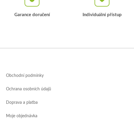
Garance doručení
Individuální přístup
Z
á
p
a
Obchodní podmínky
t
í
Ochrana osobních údajů
Doprava a platba
Moje objednávka