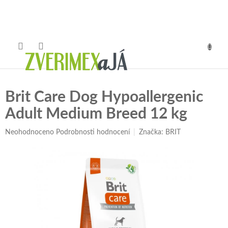
Přejít
na
obsah
NÁKUP
KOŠÍK
Brit Care Dog Hypoallergenic
Adult Medium Breed 12 kg
Průměrné
Neohodnoceno
Podrobnosti hodnocení
Značka:
BRIT
hodnocení
produktu
je
0,0
z
5
hvězdiček.