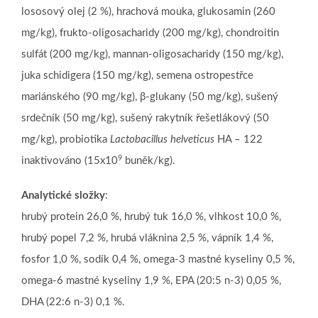
lososový olej (2 %), hrachová mouka, glukosamin (260
mg/kg), frukto-oligosacharidy (200 mg/kg), chondroitin
sulfát (200 mg/kg), mannan-oligosacharidy (150 mg/kg),
juka schidigera (150 mg/kg), semena ostropestřce
mariánského (90 mg/kg), β-glukany (50 mg/kg), sušený
srdečník (50 mg/kg), sušený rakytník řešetlákový (50
mg/kg), probiotika
Lactobacillus helveticus
HA – 122
9
inaktivováno (15x10
buněk/kg).
Analytické složky
:
hrubý protein 26,0 %, hrubý tuk 16,0 %, vlhkost 10,0 %,
hrubý popel 7,2 %, hrubá vláknina 2,5 %, vápník 1,4 %,
fosfor 1,0 %, sodík 0,4 %, omega-3 mastné kyseliny 0,5 %,
omega-6 mastné kyseliny 1,9 %, EPA (20:5 n-3) 0,05 %,
DHA (22:6 n-3) 0,1 %.