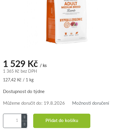
1 529 Kč
/ ks
1 365 Kč bez DPH
Měrná
127,42 Kč / 1 kg
cena:
Dostupnost do týdne
Můžeme doručit do:
19.8.2026
Možnosti doručení
Přidat do košíku