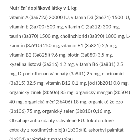
Nutriční doplňkové látky v 1 kg
:
vitamín A (3a672a) 20000 IU, vitamín D3 (3a671) 1500 IU,
vitamín E (3a700) 500 mg, vitamín C (3a312) 300 mg,
taurin (3a370) 1500 mg, cholinchlorid (3a890) 1800 mg, L-
karnitin (3a910) 250 mg, vitamín B1 (3a821) 2,5 mg,
vitamín B2 (3a825i) 9,6 mg, biotin (3a880) 3,5 mg,
kyselina listová (3a316) 1,2 mg, vitamín B6 (3a831) 2,5
mg, D-pantothenan vápenatý (3a841) 25 mg, niacinamid
(3a315) 32,5 mg, vitamín B12 0,1 mg, jód (3b201) 0,8 mg,
organický zinek (3b606) 85 mg, organický mangan (3b504)
40 mg, organická měď (3b406) 18 mg, organické železo
(3b106) 75 mg, organický selen (3b810) 0,16 mg.
Obsahuje antioxidanty schválené EU: tokoferolové
extrakty z rostlinných olejů (1b306(i)), askorbyl palmitát
(1b304) a výtažek z rozmarýnu.