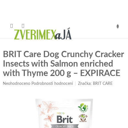
Přejít
na
obsah
NÁKUP
KOŠÍK
BRIT Care Dog Crunchy Cracker
Insects with Salmon enriched
with Thyme 200 g –⁠⁠⁠⁠⁠⁠ EXPIRACE
Průměrné
Neohodnoceno
Podrobnosti hodnocení
Značka:
BRIT CARE
hodnocení
produktu
je
0,0
z
5
hvězdiček.