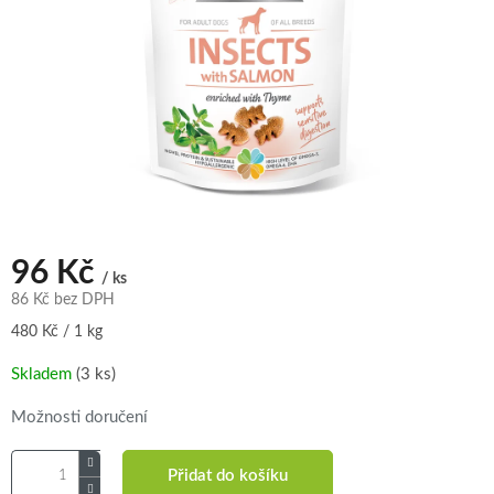
96 Kč
/ ks
86 Kč bez DPH
Měrná
480 Kč / 1 kg
cena:
Skladem
(3 ks)
Možnosti doručení
Přidat do košíku