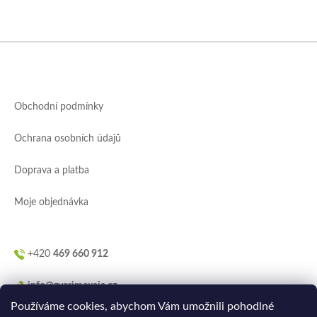
Z
á
p
a
Obchodní podmínky
t
í
Ochrana osobních údajů
Doprava a platba
Moje objednávka
+420
469 660 912
info@zverimexaja.cz
Používáme cookies, abychom Vám umožnili pohodlné