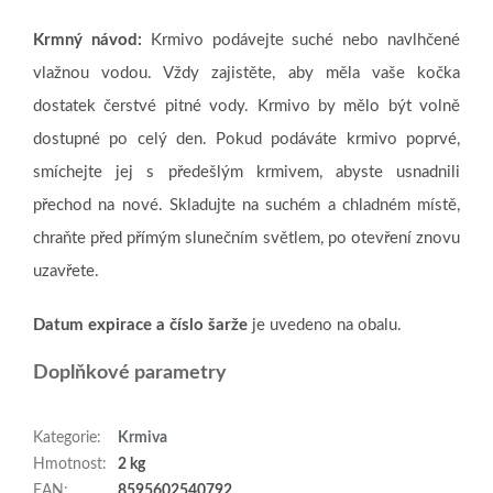
Krmný návod:
Krmivo podávejte suché nebo navlhčené
vlažnou vodou. Vždy zajistěte, aby měla vaše kočka
dostatek čerstvé pitné vody. Krmivo by mělo být volně
dostupné po celý den. Pokud podáváte krmivo poprvé,
smíchejte jej s předešlým krmivem, abyste usnadnili
přechod na nové. Skladujte na suchém a chladném místě,
chraňte před přímým slunečním světlem, po otevření znovu
uzavřete.
Datum expirace a číslo šarže
je uvedeno na obalu.
Doplňkové parametry
Kategorie
:
Krmiva
Hmotnost
:
2 kg
EAN
:
8595602540792