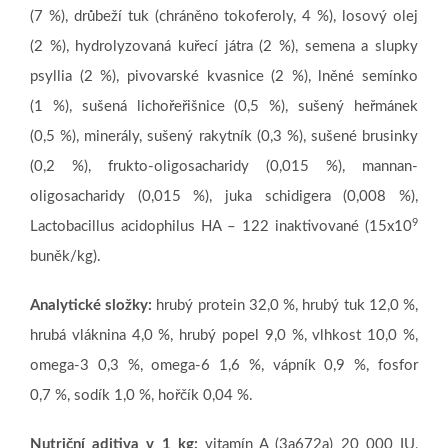
(7 %), drůbeží tuk (chráněno tokoferoly, 4 %), losový olej
(2 %), hydrolyzovaná kuřecí játra (2 %), semena a slupky
psyllia (2 %), pivovarské kvasnice (2 %), lněné semínko
(1 %), sušená lichořeřišnice (0,5 %), sušený heřmánek
(0,5 %), minerály, sušený rakytník (0,3 %), sušené brusinky
(0,2 %), frukto-oligosacharidy (0,015 %), mannan-
oligosacharidy (0,015 %), juka schidigera (0,008 %),
9
Lactobacillus acidophilus HA – 122 inaktivované (15x10
buněk/kg).
Analytické složky:
hrubý protein 32,0 %, hrubý tuk 12,0 %,
hrubá vláknina 4,0 %, hrubý popel 9,0 %, vlhkost 10,0 %,
omega-3 0,3 %, omega-6 1,6 %, vápník 0,9 %, fosfor
0,7 %, sodík 1,0 %, hořčík 0,04 %.
Nutriční aditiva v 1 kg:
vitamín A (3a672a) 20 000 IU,