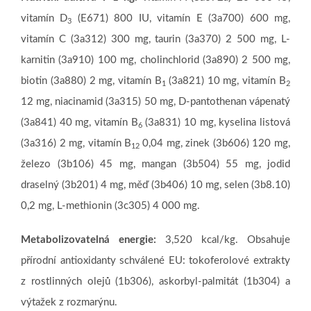
vitamín D
(E671) 800 IU, vitamín E (3a700) 600 mg,
3
vitamín C (3a312) 300 mg, taurin (3a370) 2 500 mg, L-
karnitin (3a910) 100 mg, cholinchlorid (3a890) 2 500 mg,
biotin (3a880) 2 mg, vitamín B
(3a821) 10 mg, vitamín B
1
2
12 mg, niacinamid (3a315) 50 mg, D-pantothenan vápenatý
(3a841) 40 mg, vitamín B
(3a831) 10 mg, kyselina listová
6
(3a316) 2 mg, vitamín B
0,04 mg, zinek (3b606) 120 mg,
12
železo (3b106) 45 mg, mangan (3b504) 55 mg, jodid
draselný (3b201) 4 mg, měď (3b406) 10 mg, selen (3b8.10)
0,2 mg, L-methionin (3c305) 4 000 mg.
Metabolizovatelná energie:
3,520 kcal/kg. Obsahuje
přírodní antioxidanty schválené EU: tokoferolové extrakty
z rostlinných olejů (1b306), askorbyl-palmitát (1b304) a
výtažek z rozmarýnu.