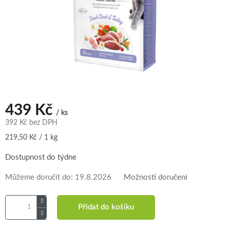
439 Kč
/ ks
392 Kč bez DPH
Měrná
219,50 Kč / 1 kg
cena:
Dostupnost do týdne
Můžeme doručit do:
19.8.2026
Možnosti doručení
Přidat do košíku