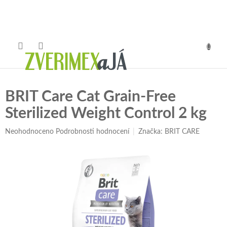
Přejít
na
obsah
NÁKUP
KOŠÍK
BRIT Care Cat Grain-Free
Sterilized Weight Control 2 kg
Průměrné
Neohodnoceno
Podrobnosti hodnocení
Značka:
BRIT CARE
hodnocení
produktu
je
0,0
z
5
hvězdiček.