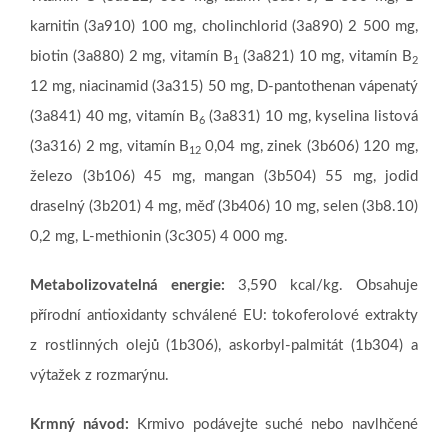
karnitin (3a910) 100 mg, cholinchlorid (3a890) 2 500 mg,
biotin (3a880) 2 mg, vitamín B
(3a821) 10 mg, vitamín B
1
2
12 mg, niacinamid (3a315) 50 mg, D-pantothenan vápenatý
(3a841) 40 mg, vitamín B
(3a831) 10 mg, kyselina listová
6
(3a316) 2 mg, vitamín B
0,04 mg, zinek (3b606) 120 mg,
12
železo (3b106) 45 mg, mangan (3b504) 55 mg, jodid
draselný (3b201) 4 mg, měď (3b406) 10 mg, selen (3b8.10)
0,2 mg, L-methionin (3c305) 4 000 mg.
Metabolizovatelná energie:
3,590 kcal/kg. Obsahuje
přírodní antioxidanty schválené EU: tokoferolové extrakty
z rostlinných olejů (1b306), askorbyl-palmitát (1b304) a
výtažek z rozmarýnu.
Krmný návod:
Krmivo podávejte suché nebo navlhčené