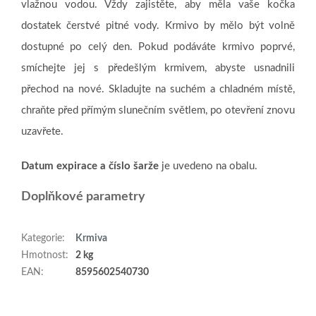
vlažnou vodou. Vždy zajistěte, aby měla vaše kočka
dostatek čerstvé pitné vody. Krmivo by mělo být volně
dostupné po celý den. Pokud podáváte krmivo poprvé,
smíchejte jej s předešlým krmivem, abyste usnadnili
přechod na nové. Skladujte na suchém a chladném místě,
chraňte před přímým slunečním světlem, po otevření znovu
uzavřete.
Datum expirace a číslo šarže
je uvedeno na obalu.
Doplňkové parametry
Kategorie
:
Krmiva
Hmotnost
:
2 kg
EAN
:
8595602540730