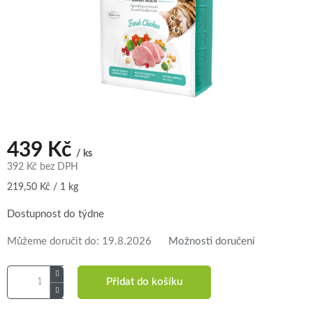
439 Kč
/ ks
392 Kč bez DPH
Měrná
219,50 Kč / 1 kg
cena:
Dostupnost do týdne
Můžeme doručit do:
19.8.2026
Možnosti doručení
Přidat do košíku