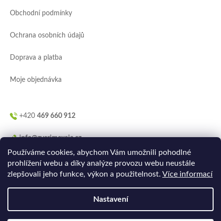
a
Obchodní podmínky
t
í
Ochrana osobních údajů
Doprava a platba
Moje objednávka
+420
469 660 912
info@zverimexaja.cz
Používáme cookies, abychom Vám umožnili pohodlné
prohlížení webu a díky analýze provozu webu neustále
zlepšovali jeho funkce, výkon a použitelnost.
Více informací
Nastavení
Vytvořilo
Ler.studio
na
Shoptetu