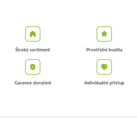
Široký sortiment
Prvotřídní kvalita
Garance doručení
Individuální přístup
Z
á
p