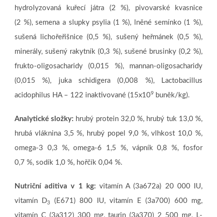
hydrolyzovaná kuřecí játra (2 %), pivovarské kvasnice
(2 %), semena a slupky psylia (1 %), lněné semínko (1 %),
sušená lichořeřišnice (0,5 %), sušený heřmánek (0,5 %),
minerály, sušený rakytník (0,3 %), sušené brusinky (0,2 %),
frukto-oligosacharidy (0,015 %), mannan-oligosacharidy
(0,015 %), juka schidigera (0,008 %), Lactobacillus
9
acidophilus HA – 122 inaktivované (15x10
buněk/kg).
Analytické složky:
hrubý protein 32,0 %, hrubý tuk 13,0 %,
hrubá vláknina 3,5 %, hrubý popel 9,0 %, vlhkost 10,0 %,
omega-3 0,3 %, omega-6 1,5 %, vápník 0,8 %, fosfor
0,7 %, sodík 1,0 %, hořčík 0,04 %.
Nutriční aditiva v 1 kg:
vitamín A (3a672a) 20 000 IU,
vitamín D
(E671) 800 IU, vitamín E (3a700) 600 mg,
3
vitamín C (3a312) 300 mg, taurin (3a370) 2 500 mg, L-