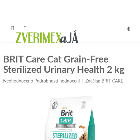
Přejít
na
obsah
NÁKUP
KOŠÍK
BRIT Care Cat Grain-Free
Sterilized Urinary Health 2 kg
Průměrné
Neohodnoceno
Podrobnosti hodnocení
Značka:
BRIT CARE
hodnocení
produktu
je
0,0
z
5
hvězdiček.