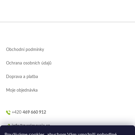
Z
á
p
a
Obchodní podmínky
t
í
Ochrana osobních údajů
Doprava a platba
Moje objednávka
+420
469 660 912
info@zverimexaja.cz
Používáme cookies, abychom Vám umožnili pohodlné