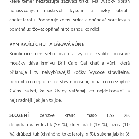
které téměř nezatěžujte zažívací trakt. Má vysoký obsah
nenasycených mastných kyselin a nízký obsah
cholesterolu. Podporuje zdraví srdce a oběhové soustavy a
pomáhá udržovat optimální tělesnou kondici.
VYNIKAJÍCÍ CHUŤ A LÁKAVÁ VŮNĚ
Kombinace čerstvého masa a vysoce kvalitní masové
moučky dává krmivu Brit Care Cat chuť a vůni, která
přitahuje i ty nejvybíravější kočky. Vysoce stravitelná,
bezobilná receptura s čerstvým masem, bohatá na nezbytné
živiny zajistí, že se živiny vstřebají co nejdokonaleji a
nejsnadněji, jak jen to jde.
SLOŽENÍ:
čerstvé králičí maso (26 %),
dehydratovaný králík (26 %), žlutý hrách (16 %), cizrna (10
%), drůbeží tuk (chráněno tokoferoly, 6 %), sušená jablka (6