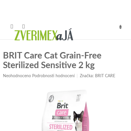
Přejít
na
obsah
NÁKUP
KOŠÍK
BRIT Care Cat Grain-Free
Sterilized Sensitive 2 kg
Průměrné
Neohodnoceno
Podrobnosti hodnocení
Značka:
BRIT CARE
hodnocení
produktu
je
0,0
z
5
hvězdiček.