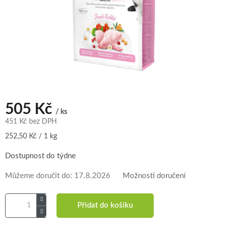
505 Kč
/ ks
451 Kč bez DPH
Měrná
252,50 Kč / 1 kg
cena:
Dostupnost do týdne
Můžeme doručit do:
17.8.2026
Možnosti doručení
Přidat do košíku