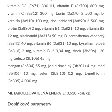
vitamín D3 (E671) 800 IU, vitamín E (3a700) 600 mg,
vitamín C (3a312) 300 mg, taurin (3a370) 2 500 mg, L-
karnitin (3a910) 100 mg, cholinchlorid (3a890) 2 500 mg,
biotin (3a880) 2 mg, vitamín B1 (3a821) 10 mg, vitamín B2
12 mg, niacinamid (3a315) 50 mg, D-pantothenan vápenatý
(3a841) 40 mg, vitamín B6 (3a831) 10 mg, kyselina listová
(3a316) 2 mg, vitamín B12 0,04 mg, zinek (3b606) 120
mg, železo (3b106) 45 mg,
mangan (3b504) 55 mg, jodid draselný (3b201) 4 mg, měď
(3b406) 10 mg, selen (3b8.10) 0,2 mg, L-methionin
(3c305) 4 000 mg.
METABOLIZOVATELNÁ ENERGIE:
3,610 kcal/kg.
Doplňkové parametry