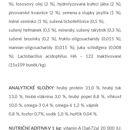
%), lososový olej (2 %), hydrolyzovaná kuřecí játra (2 %),
pivovarské kvasnice (2 %), semena a slupky psyllia (1 %),
lněné semínko (1 %), sušená lichořeřišnice (0,5 %),
sušený heřmánek (0,5 %), minerály, sušený rakytník (0,3 %),
sušené brusinky (0,2 %), frukto-oligosacharidy (0,015 %),
mannan-oligosacharidy (0,015 %), juka schidigera (0,008
%), Lactobacillus acidophilus HA – 122 inaktivované
(15x109 buněk/kg).
ANALYTICKÉ SLOŽKY:
hrubý protein 31,0 %, hrubý tuk
13,0 %, hrubá vláknina 3,0 %, hrubý popel 8,8 %, vlhkost
10,0 %, omega-3 0,4 %, omega-6 1,2 %, vápník
0,8 %, fosfor 0,7%, sodík 1,0 %, hořčík 0,04 %.
NUTRIČNÍ ADITIVA V 1 kg:
vitamín A (3a672a) 20 000 IU,