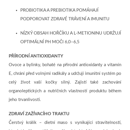
PROBIOTIKA A PREBIOTIKA POMÁHAJÍ
PODPOROVAT ZDRAVÉ TRÁVENÍ A IMUNITU
NÍZKÝ OBSAH HOŘČÍKU A L-METIONINU UDRŽUJÍ
OPTIMÁLNÍ PH MOČI 6,0–6,5
PŘÍRODNÍ ANTIOXIDANTY
Ovoce a bylinky, bohaté na přírodní antioxidanty a vitamín
E, chrání před volnými radikály a udržují imunitní systém po
celý život vaší kočky silný. Zajistí také zachování
organoleptických a nutričních vlastností produktu během
jeho trvanlivosti.
ZDRAVÍ ZAŽÍVACÍHO TRAKTU
Čerstvý králík – dietní maso s vynikající stravitelností,