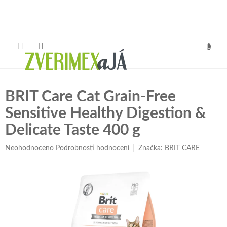
Přejít
na
obsah
NÁKUP
KOŠÍK
BRIT Care Cat Grain-Free
Sensitive Healthy Digestion &
Delicate Taste 400 g
Průměrné
Neohodnoceno
Podrobnosti hodnocení
Značka:
BRIT CARE
hodnocení
produktu
je
0,0
z
5
hvězdiček.