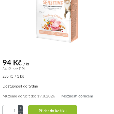
94 Kč
/ ks
84 Kč bez DPH
Měrná
235 Kč / 1 kg
cena:
Dostupnost do týdne
Můžeme doručit do:
19.8.2026
Možnosti doručení
Přidat do košíku