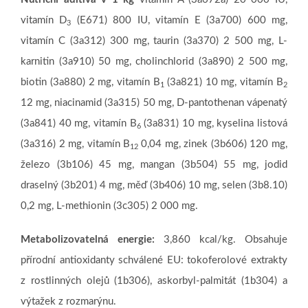
vitamín D
(E671) 800 IU, vitamín E (3a700) 600 mg,
3
vitamín C (3a312) 300 mg, taurin (3a370) 2 500 mg, L-
karnitin (3a910) 50 mg, cholinchlorid (3a890) 2 500 mg,
biotin (3a880) 2 mg, vitamín B
(3a821) 10 mg, vitamín B
1
2
12 mg, niacinamid (3a315) 50 mg, D-pantothenan vápenatý
(3a841) 40 mg, vitamín B
(3a831) 10 mg, kyselina listová
6
(3a316) 2 mg, vitamín B
0,04 mg, zinek (3b606) 120 mg,
12
železo (3b106) 45 mg, mangan (3b504) 55 mg, jodid
draselný (3b201) 4 mg, měď (3b406) 10 mg, selen (3b8.10)
0,2 mg, L-methionin (3c305) 2 000 mg.
Metabolizovatelná energie:
3,860 kcal/kg. Obsahuje
přírodní antioxidanty schválené EU: tokoferolové extrakty
z rostlinných olejů (1b306), askorbyl-palmitát (1b304) a
výtažek z rozmarýnu.