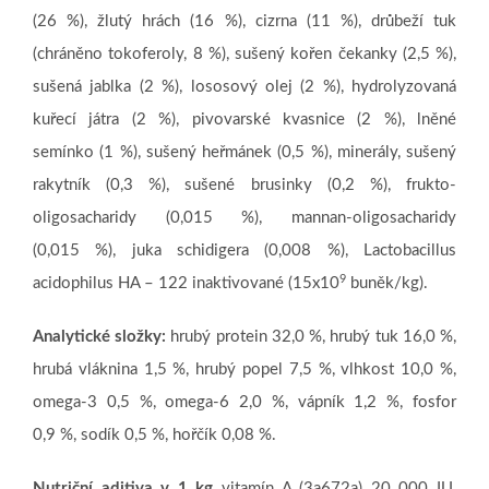
(26 %), žlutý hrách (16 %), cizrna (11 %), drůbeží tuk
(chráněno tokoferoly, 8 %), sušený kořen čekanky (2,5 %),
sušená jablka (2 %), lososový olej (2 %), hydrolyzovaná
kuřecí játra (2 %), pivovarské kvasnice (2 %), lněné
semínko (1 %), sušený heřmánek (0,5 %), minerály, sušený
rakytník (0,3 %), sušené brusinky (0,2 %), frukto-
oligosacharidy (0,015 %), mannan-oligosacharidy
(0,015 %), juka schidigera (0,008 %), Lactobacillus
9
acidophilus HA – 122 inaktivované (15x10
buněk/kg).
Analytické složky:
hrubý protein 32,0 %, hrubý tuk 16,0 %,
hrubá vláknina 1,5 %, hrubý popel 7,5 %, vlhkost 10,0 %,
omega-3 0,5 %, omega-6 2,0 %, vápník 1,2 %, fosfor
0,9 %, sodík 0,5 %, hořčík 0,08 %.
Nutriční aditiva v 1 kg
vitamín A (3a672a) 20 000 IU,